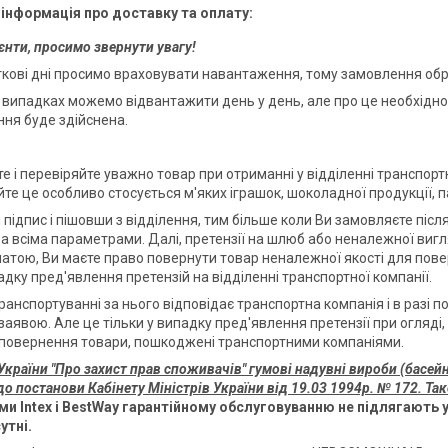
єнти, просимо звернути увагу!
кові дні просимо враховувати навантаження, тому замовлення обр
 випадках можемо відвантажити день у день, але про це необхідн
ня буде здійснена.
е і перевіряйте уважно товар при отриманні у відділенні транспортно
те це особливо стосується м'яких іграшок, шоколадної продукції, п
підпис і пішовши з відділення, тим більше коли Ви замовляєте післ
а всіма параметрами. Далі, претензії на шлюб або неналежної виг
атою, Ви маєте право повернути товар неналежної якості для повер
адку пред'явлення претензій на відділенні транспортної компанії.
ранспортуванні за нього відповідає транспортна компанія і в разі
аявою. Але це тільки у випадку пред'явлення претензії при огляді, 
повернення товари, пошкоджені транспортними компаніями.
країни "Про захист прав споживачів" гумові надувні вироби (басейни
до постанови Кабінету Міністрів України від 19.03 1994р. № 172. Та
ми Intex і BestWay гарантійному обслуговуванню не підлягають у з
утні.