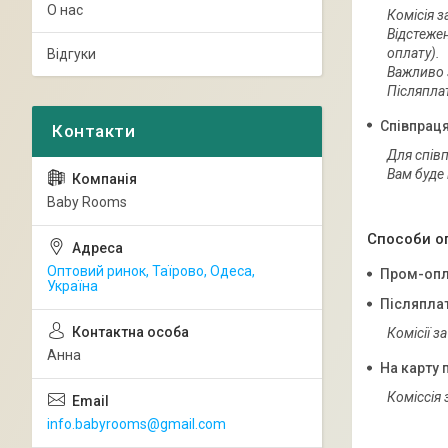
О нас
Комісія з
Відстежен
оплату). 

Відгуки
Важливо 
Післяпла
Співпраця
Для спів
Вам буде 
Baby Rooms
Способи о
Оптовий ринок, Таїрово, Одеса,
Пром-опл
Україна
Післяпла
Комісії з
Анна
На карту 
Коміссія 
info.babyrooms@gmail.com