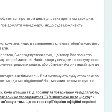
обляються протягом дня, відправка протягом двох днів.
о повідомляти менеджеру, і якщо буде можливість
ї компанії. Якщо в замовленні є кількість, обов'язково його
азлів.
яплатою, Ви погоджуєтеся з тим, що товар Вас повністю
ляд не приймаються. Навіть якщо у випадки товар купувався
нення грошових коштів, або обміняти його на інший, але це
 пошкодження тільки вони Вам виплачують суму страховки за
не виходячи з відділення! Наш магазин не компенсує і не
, кола, іграшки і т. д.) обміну та поверненню не підлягають,
кож вони не перевіряються!!! Це зважаючи на те, що г
рупи
в'язку з тим, що на території України офіційні сервісні