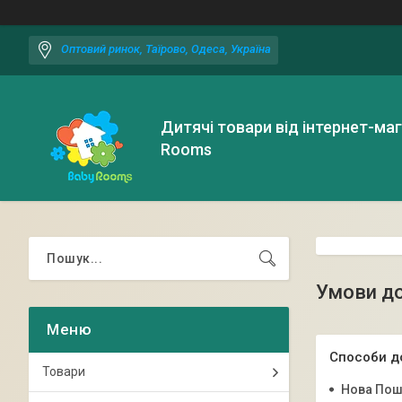
Оптовий ринок, Таїрово, Одеса, Україна
Дитячі товари від інтернет-ма
Rooms
Умови до
Способи д
Товари
Нова Пош