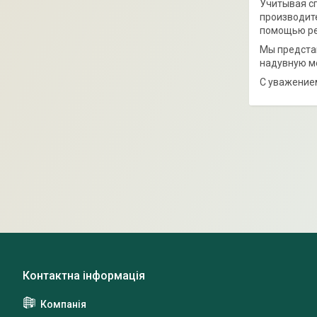
Учитывая сп
производите
помощью ре
Мы предста
надувную ме
С уважение