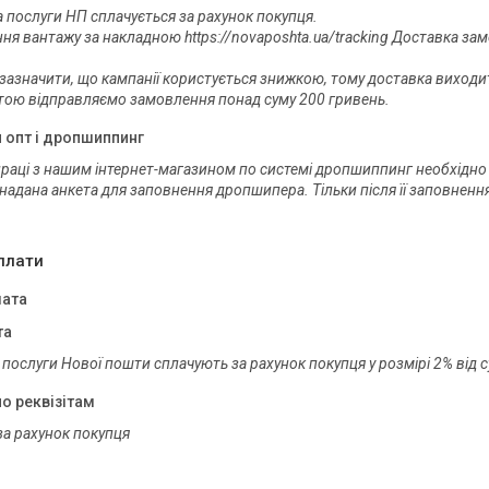
а послуги НП сплачується за рахунок покупця.

ня вантажу за накладною https://novaposhta.ua/tracking Доставка зам
зазначити, що кампанії користується знижкою, тому доставка виходить
тою відправляємо замовлення понад суму 200 гривень.
 опт і дропшиппинг
праці з нашим інтернет-магазином по системі дропшиппинг необхідно 
надана анкета для заповнення дропшипера. Тільки після її заповненн
плати
ата
та
а послуги Нової пошти сплачують за рахунок покупця у розмірі 2% від
по реквізітам
за рахунок покупця