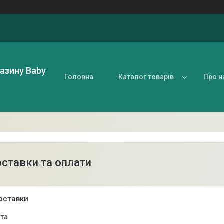
газину Baby
Головна
Каталог товарів
Про н
ставки та оплати
оставки
та