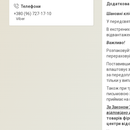
+380 (96) 727-17-10
Шановні клі
Viber
У передсвят
В екстрених
відвантажен
Важливо!
Розпаковуйт
перераховуй
Поставивши 
влаштовує з
за передопл
тільки у вип
Також при т
письмовою з
приймає на 
За Законом У
відповідно 
товарів фір
центри відс