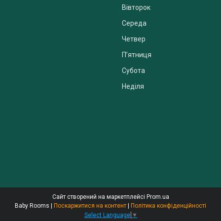
Вівторок
Середа
Четвер
Пʼятниця
Субота
Неділя
Сайт створений на маркетплейсі
Prom.ua
Baby Rooms |
Поскаржитися на контент
|
Політика конфіденційності
Select Language
▼