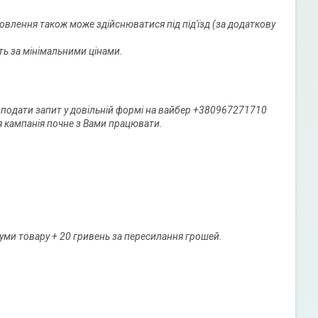
овлення також може здійснюватися під під'їзд (за додаткову 
 за мінімальними цінами. 

подати запит у довільній формі на вайбер +380967271710

я кампанія почне з Вами працювати.
 суми товару + 20 гривень за пересилання грошей.