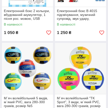
Електронний бокс 2 кольори,
Електронний бокс B 4015
вбудований акумулятор, 1
підсвічування, музичний
пісня рос. мовою, USB
супровід, звук удару,
кабель, підсвічування,
рукавички, на батарейках
В наявності
В наявності
музика, режими гучності
1 050
1 250
₴
₴
М`яч волейбольний 5 видів,
М`яч волейбольний "TK
м`який PVC, вага 280-300
Sport", 3 види, м`який PVC,
грамів, розмір №5
вага 280-300 грамів, розмір