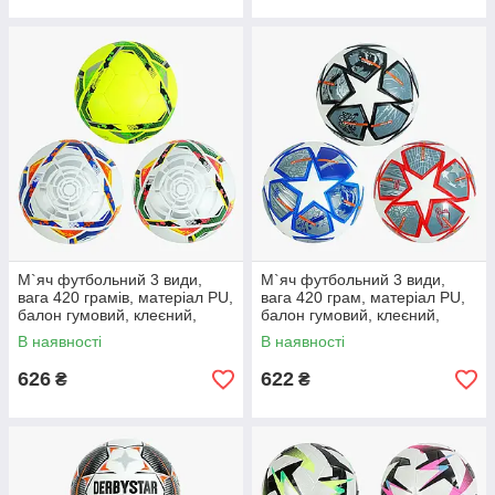
М`яч футбольний 3 види,
М`яч футбольний 3 види,
вага 420 грамів, матеріал PU,
вага 420 грам, матеріал PU,
балон гумовий, клеєний,
балон гумовий, клеєний,
(поставляється накачаним на
(поставляється накачаним на
В наявності
В наявності
90%)
90%)
626
622
₴
₴