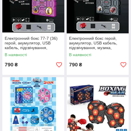
Електронний бокс 77-7 (36)
Електронний бокс герой,
герой, акумулятор, USB
акумулятор, USB кабель,
кабель, підсвічування,
підсвічування, музика,
музика, bluetooth, режими
bluetooth, режими гучності
В наявності
В наявності
гучності
790
790
₴
₴