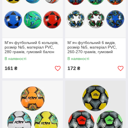
М'яч футбольний 6 кольорів,
М`яч футбольний 6 видів,
розмір №5, матеріал PVC,
розмір №5, матеріал PVC,
280 грамів, гумовий балон
260-270 грамів, гумовий
балон
В наявності
В наявності
161
172
₴
₴