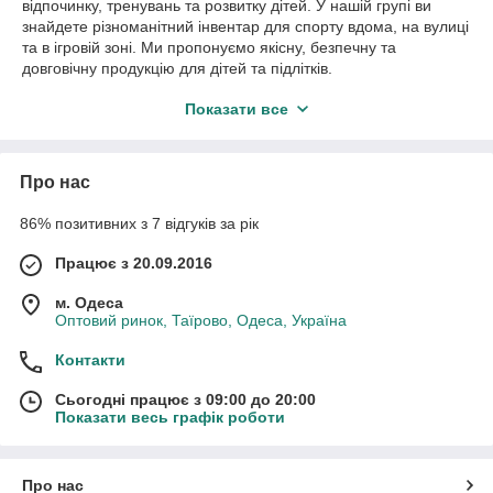
відпочинку, тренувань та розвитку дітей. У нашій групі ви
знайдете різноманітний інвентар для спорту вдома, на вулиці
та в ігровій зоні. Ми пропонуємо якісну, безпечну та
довговічну продукцію для дітей та підлітків.
До асортименту входять:
Показати все
Боксерські набори
- рукавички, груші та комплекти
для тренувань, розвивають силу, реакцію та
витривалість.
Про нас
Бадмінтони
- набори з ракетками та воланами для
ігор на свіжому повітрі.
86% позитивних з 7 відгуків за рік
Футбольні м'ячі
- підійдуть для тренувань, дворових
Працює з 20.09.2016
ігор та шкільних занять.
Баскетбольні м'ячі
– міцні та зручні для активних
м. Одеса
Оптовий ринок, Таїрово, Одеса, Україна
ігор.
Батути
– безпечні та стійкі, допомагають дітям
Контакти
розвивати координацію.
Сьогодні працює з 09:00 до 20:00
Скакалки
– легкі та зручні для стрибків, покращують
Показати весь графік роботи
витривалість та спритність.
Тенісні ракетки
- відмінно підходять для початківців
та любителів настільного тенісу.
Про нас