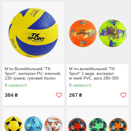
М'яч Волейбольний "TK
М`яч волейбольний "TK
Sport", матеріал PU, клеєний,
Sport" 2 види, матеріал
230 грамів, гумовий балон
м`який PVC, вага 280-300
грамів, розмір №5
В наявності
В наявності
384
267
₴
₴