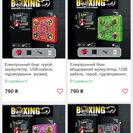
Електронний бокс герой,
Електронний бокс
акумулятор, USB кабель,
вбудований акумулятор, USB
підсвічування, музика,
кабель, герой, підсвічування,
bluetooth, режими гучності
музика, 1 пісня рос. мовою,
В наявності
В наявності
bluetooth, режими гучності
790
790
₴
₴