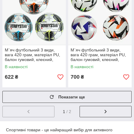
М`яч футбольний 3 види,
М`яч футбольний 3 види,
вага 420 грам, матеріал PU,
вага 420 грам, матеріал PU,
балон гумовий, клеєний,
балон гумовий, клеєний,
(поставляється накачаним на
(поставляється накачаним на
В наявності
В наявності
90%)
90%)
622
700
₴
₴
Показати ще
1
/ 2
Спортивні товари - це найкращий вибір для активного