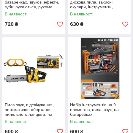
батарейках, звукові ефекти,
дискова пила, захисні
зубці рухаються, рухома
окуляри, інструменти,
ручка-тримач, садові ножиці,
аксесуари
В наявності
В наявності
лопатка
720
630
₴
₴
Пила звук, підсвічування,
Набір інструментів на 9
автоматичне обертання
елементів, пила, звук, на
пиляльного ланцюга, на
батарейках
батарейках
В наявності
В наявності
600
600
₴
₴