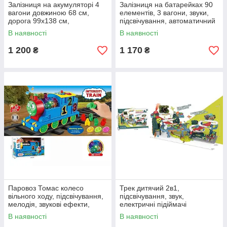
Залізниця на акумуляторі 4
Залізниця на батарейках 90
вагони довжиною 68 см,
елементів, 3 вагони, звуки,
дорога 99х138 см,
підсвічування, автоматичний
підсвічування,
рух, декорації, 8 тваринок
В наявності
В наявності
парогенерація, звук-
беззвучний режим
1 200
1 170
₴
₴
Паровоз Томас колесо
Трек дитячий 2в1,
вільного ходу, підсвічування,
підсвічування, звук,
мелодія, звукові ефекти,
електричні підіймачі
сортер, рухомі шестерні
В наявності
В наявності