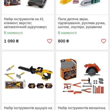
Набір інструментів на 41
Пила дитяча звуки,
елемент, верстат,
підсвічування, рухлива ручка,
автоматичний шуруповерт,
шолом, окуляри, рукавички
реверс, пилка, викрутки,
В наявності
В наявності
штангенциркуль, молоток,
гайковий клю
1 090
800
₴
₴
Набір інструментів кущоріз на
Набір інструментів механічна