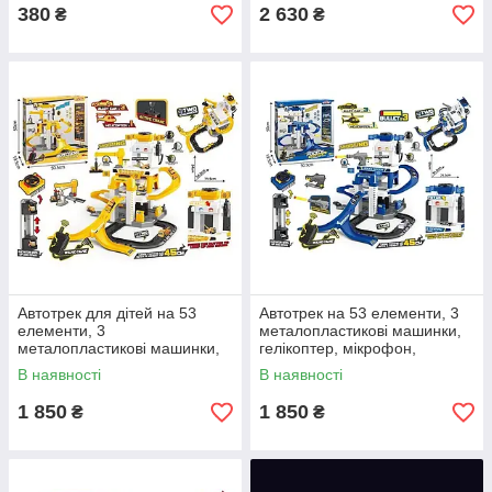
380
2 630
₴
₴
Автотрек для дітей на 53
Автотрек на 53 елементи, 3
елементи, 3
металопластикові машинки,
металопластикові машинки,
гелікоптер, мікрофон,
гелікоптер, звуки,
механічний ліфт, стріляє
В наявності
В наявності
підсвічування, мікрофон,
м’якими патронами
механічний ліфт
1 850
1 850
₴
₴