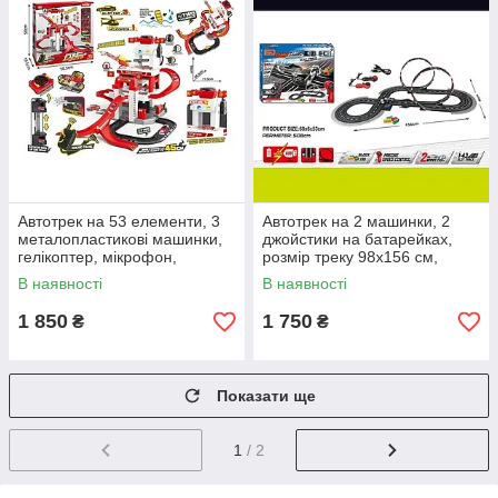
Автотрек на 53 елементи, 3
Автотрек на 2 машинки, 2
металопластикові машинки,
джойстики на батарейках,
гелікоптер, мікрофон,
розмір треку 98х156 см,
механічний ліфт, стріляє
масштаб 1:43
В наявності
В наявності
м’якими патронами, водяна
пушк
1 850
1 750
₴
₴
Показати ще
1
/ 2