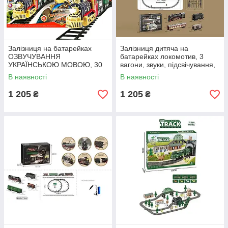
Залізниця на батарейках
Залізниця дитяча на
ОЗВУЧУВАННЯ
батарейках локомотив, 3
УКРАЇНСЬКОЮ МОВОЮ, 30
вагони, звуки, підсвічування,
деталей, підсвічування,
парогенератор
В наявності
В наявності
пісня, парогенератор,
автоматичний рух
1 205
1 205
₴
₴