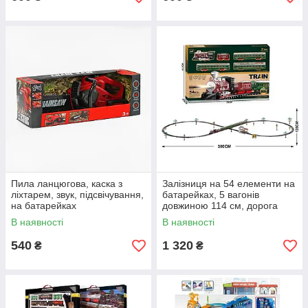
Пила ланцюгова, каска з
Залізниця на 54 елементи на
ліхтарем, звук, підсвічування,
батарейках, 5 вагонів
на батарейках
довжиною 114 см, дорога
300х128 см, підсвічування,
В наявності
В наявності
звук-беззвучний режим
540
1 320
₴
₴