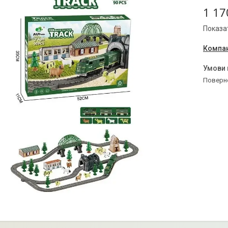
1 17
Показат
Компан
поверн