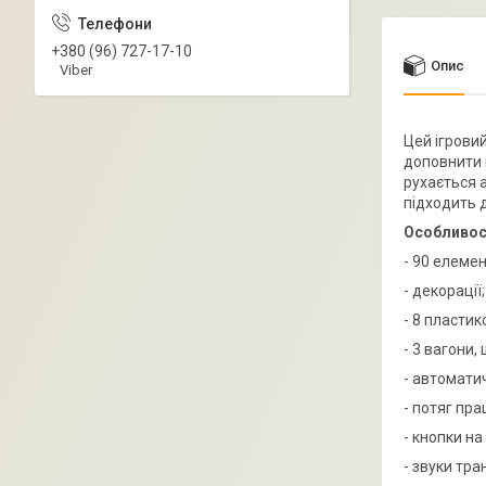
+380 (96) 727-17-10
Опис
Viber
Цей ігрови
доповнити й
рухається 
підходить д
Особливос
- 90 елемен
- декорації;
- 8 пластик
- 3 вагони,
- автомати
- потяг пра
- кнопки на
- звуки тра