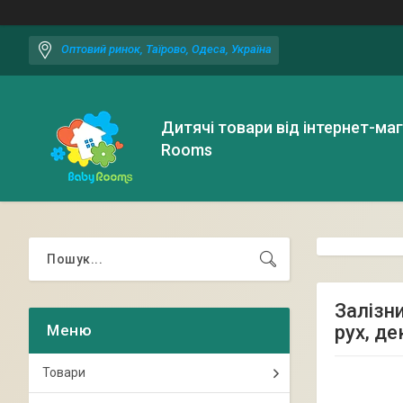
Оптовий ринок, Таїрово, Одеса, Україна
Дитячі товари від інтернет-ма
Rooms
Залізни
рух, де
Товари