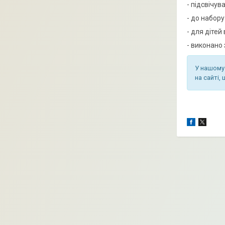
- підсвічув
- до набору
- для дітей 
- виконано 
У нашому 
на сайті