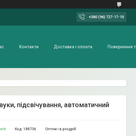
+380 (96) 727-17-10
ас
Контакти
Доставка і оплата
Повернення т
звуки, підсвічування, автоматичний
ості
Код:
188736
Оптом і в роздріб