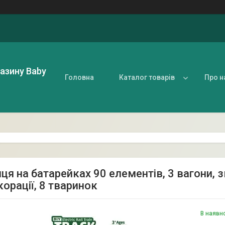
газину Baby
Головна
Каталог товарів
Про н
ця на батарейках 90 елементів, 3 вагони, 
корації, 8 тваринок
В наявн