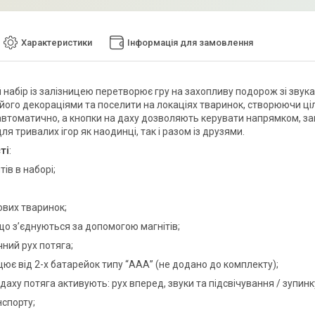
Характеристики
Інформація для замовлення
й набір із залізницею перетворює гру на захопливу подорож зі звук
ого декораціями та поселити на локаціях тваринок, створюючи цілий
автоматично, а кнопки на даху дозволяють керувати напрямком, зап
ля тривалих ігор як наодинці, так і разом із друзями.
ті
:
тів в наборі;
ових тваринок;
 що з’єднуються за допомогою магнітів;
чний рух потяга;
цює від 2-х батарейок типу “ААА” (не додано до комплекту);
 даху потяга активують: рух вперед, звуки та підсвічування / зупинку
нспорту;