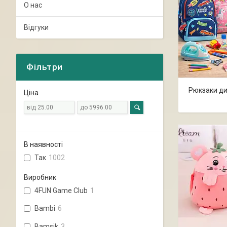
О нас
Відгуки
Фільтри
Рюкзаки ди
Ціна
В наявності
Так
1002
Виробник
4FUN Game Club
1
Bambi
6
Bamsik
3