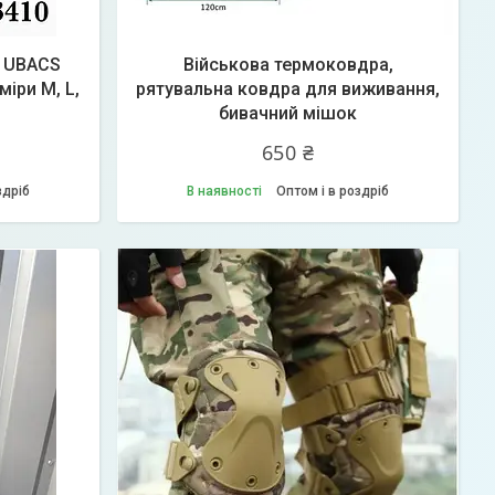
с UBACS
Військова термоковдра,
іри М, L,
рятувальна ковдра для виживання,
бивачний мішок
650 ₴
здріб
В наявності
Оптом і в роздріб