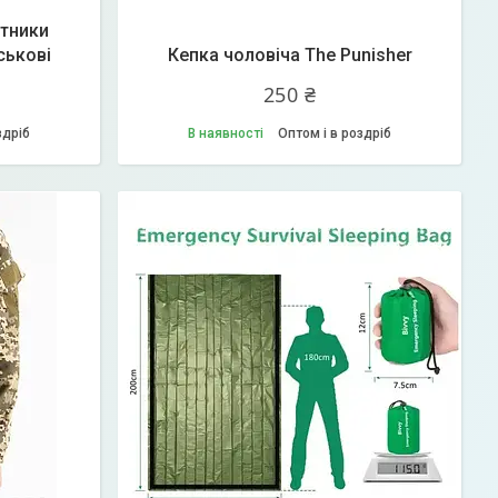
ітники
ськові
Кепка чоловіча The Punisher
250 ₴
здріб
В наявності
Оптом і в роздріб