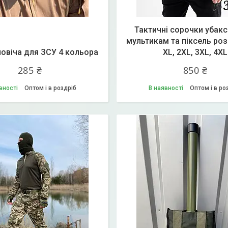
Тактичні сорочки убак
мультикам та піксель розм
овіча для ЗСУ 4 кольора
XL, 2XL, 3XL, 4XL
285 ₴
850 ₴
вності
Оптом і в роздріб
В наявності
Оптом і в ро