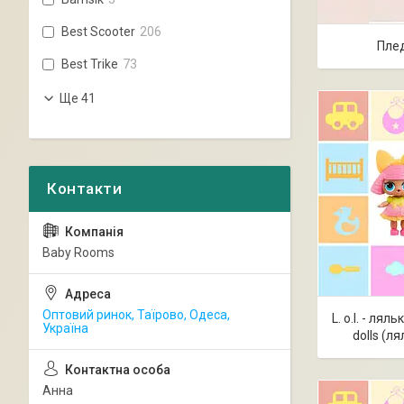
Best Scooter
206
Плед
Best Trike
73
Ще 41
Baby Rooms
Оптовий ринок, Таїрово, Одеса,
L. o.l. - лял
Україна
dolls (л
Анна