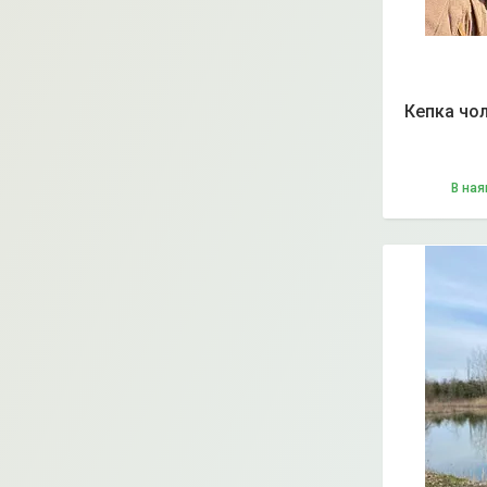
Кепка чол
В ная