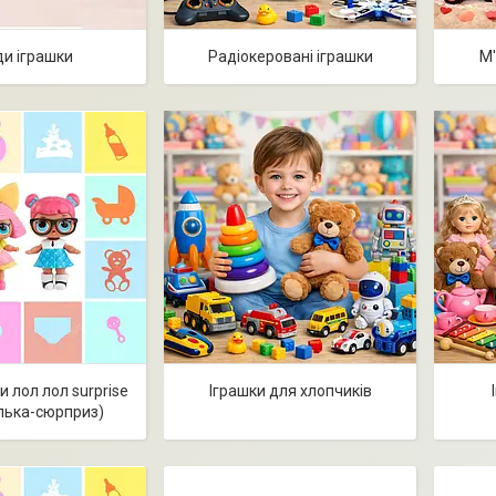
и іграшки
Радіокеровані іграшки
М'
ьки лол лол surprise
Іграшки для хлопчиків
ялька-сюрприз)