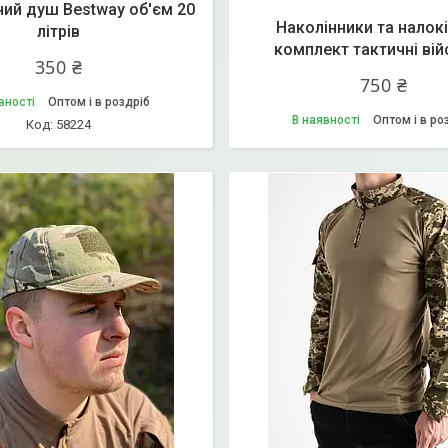
ий душ Bestway об'єм 20
Наколінники та налок
літрів
комплект тактичні вій
350 ₴
750 ₴
вності
Оптом і в роздріб
В наявності
Оптом і в ро
58224