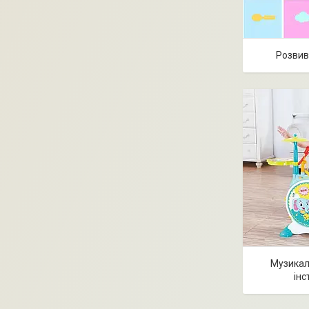
Розвив
Музикал
інс