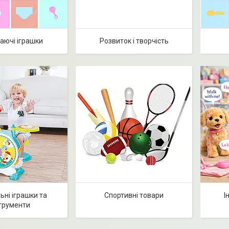
аючі іграшки
Розвиток і творчість
ьні іграшки та
Спортивні товари
І
трументи