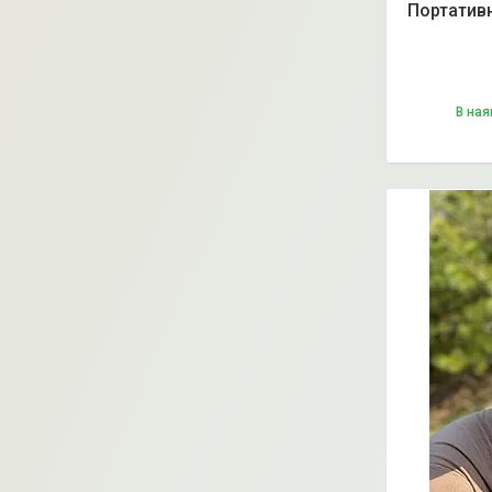
Портативн
В ная