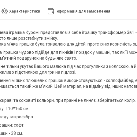
Характеристики
Інформація для замовлення
ева іграшка Куромі представляє із себе іграшку трансформер 3в1 –
рто лише розстебнути змійку.
ка м'яка іграшка була тривалою для дітей, проте їхню корисність оц
 іграшка чудово підійде для пікніків і поїздок у машині, так як її 
м'ятний подарунок на будь-яке свято.
 не тільки укутає Вашого малюка під час прогулянки з коляскою, а 
ожливо підстилкою для гри на підлозі.
ення м'яких плюшевих іграшок використовуються - холлофайбер, ек
шається такий же м'який. Цей матеріал, на відміну від інших напов
краві та соковиті кольори, при пранні не линяє, зберігається колір.
у: 110*160 см.
леду: мікрофібра.
рашки: софт.
шки - 38 см.