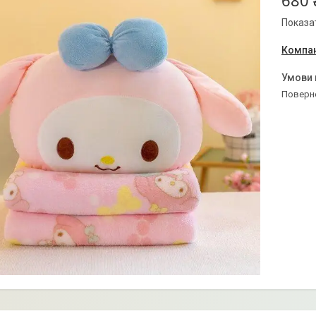
680 
Показат
Компан
поверн