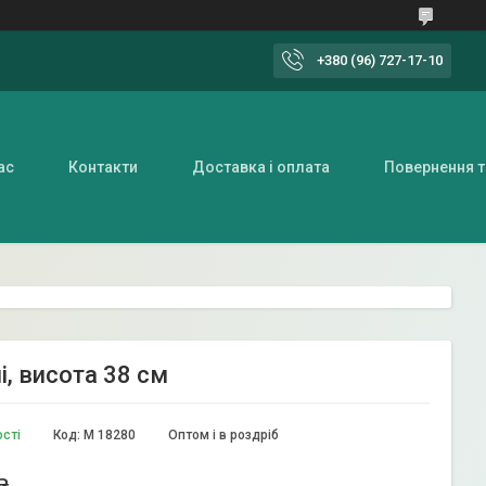
+380 (96) 727-17-10
ас
Контакти
Доставка і оплата
Повернення т
, висота 38 см
ості
Код:
M 18280
Оптом і в роздріб