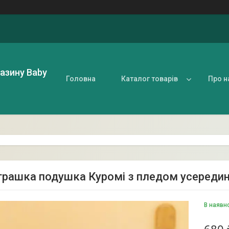
газину Baby
Головна
Каталог товарів
Про н
іграшка подушка Куромі з пледом усередині
В наявн