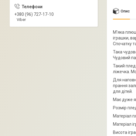
Опис
+380 (96) 727-17-10
Viber
М'яка плюш
іграшки, ва
Спочатку та
Така чудова
Чудовий па
Такий плед
ліжечка. М
Для наповн
прання зали
для дітей.
Має дуже яс
Розмір плед
Матеріал п
Матеріал іг
Висота ігра