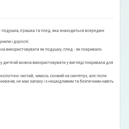
 подушка, іграшка та плед, яка знаходиться всередині
інили і дорослі.
можна використовувати як подушку, плед - як покривало.
й у дитячій можна використовувати у вигляді покривала для
ологічно чистий, чимось схожий на синтепух, але після
нювачів, не має запаху і є нешкідливим та безпечним навіть