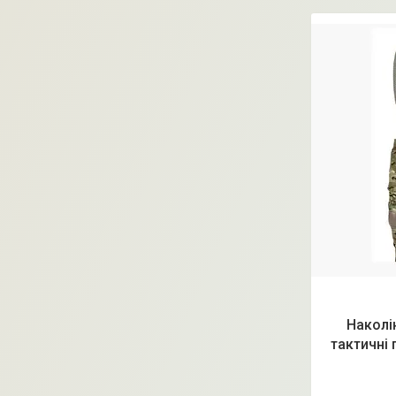
Наколі
тактичні