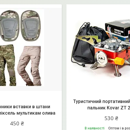
Туристичний портативний
нники вставки в штани
пальник Kovar ZT 
 піксель мультикам олива
530 ₴
450 ₴
В наявності
Оптом і в ро