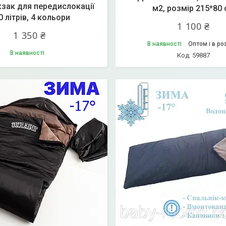
зак для передислокації
м2, розмір 215*80
0 літрів, 4 кольори
1 100 ₴
1 350 ₴
В наявності
Оптом і в ро
В наявності
59887