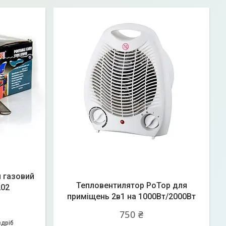
 газовий
Тепловентилятор PoTop для
202
приміщень 2в1 на 1000Вт/2000Вт
750 ₴
здріб