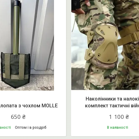
Наколінники та налок
 лопата з чохлом MOLLE
комплект тактичні вій
650 ₴
1 100 ₴
вності
Оптом і в роздріб
В наявності