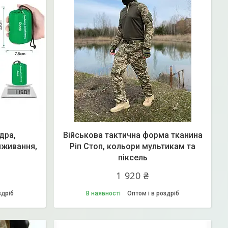
дра,
Військова тактична форма тканина
иживання,
Ріп Стоп, кольори мультикам та
піксель
1 920 ₴
здріб
В наявності
Оптом і в роздріб