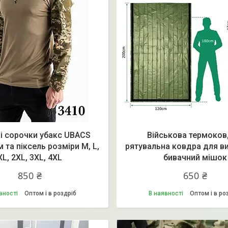
і сорочки убакс UBACS
Військова термоков
 та піксель розміри М, L,
рятувальна ковдра для в
XL, 2XL, 3XL, 4XL
бивачний мішок
850 ₴
650 ₴
вності
Оптом і в роздріб
В наявності
Оптом і в ро