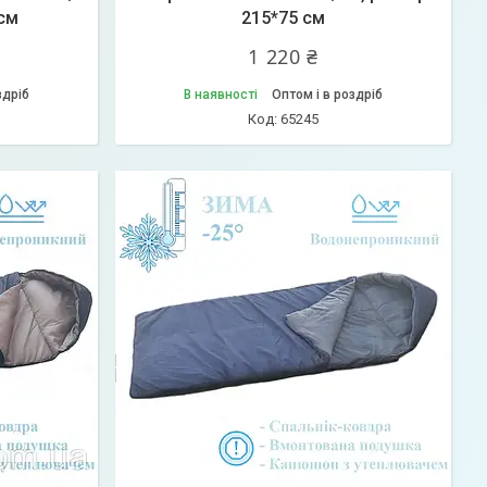
 см
215*75 см
1 220 ₴
здріб
В наявності
Оптом і в роздріб
65245