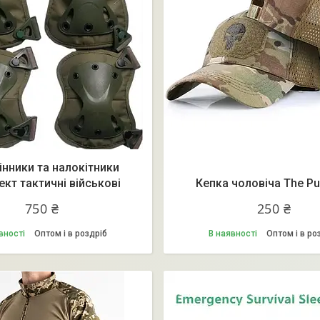
інники та налокітники
кт тактичні військові
Кепка чоловіча The Pu
750 ₴
250 ₴
вності
Оптом і в роздріб
В наявності
Оптом і в ро