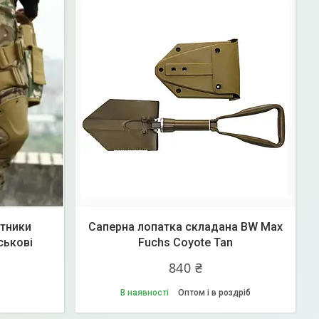
ітники
Саперна лопатка складана BW Max
ськові
Fuchs Coyote Tan
840 ₴
В наявності
Оптом і в роздріб