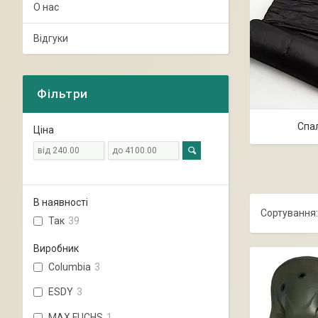
О нас
Відгуки
Фільтри
Спал
Ціна
В наявності
Так
39
Виробник
Columbia
3
ESDY
3
MAX FUCHS
1