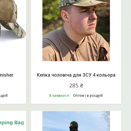
nisher
Кепка чоловіча для ЗСУ 4 кольора
285 ₴
здріб
В наявності
Оптом і в роздріб