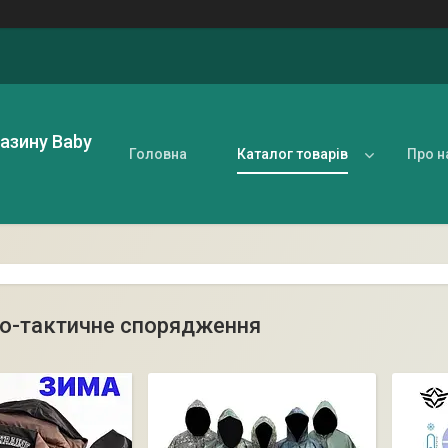
газину Baby
Головна
Каталог товарів
Про н
о-тактичне спорядження