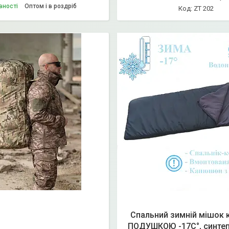
вності
Оптом і в роздріб
ZT 202
Спальний зимній мішок 
ПОДУШКОЮ -17С°, синтеп