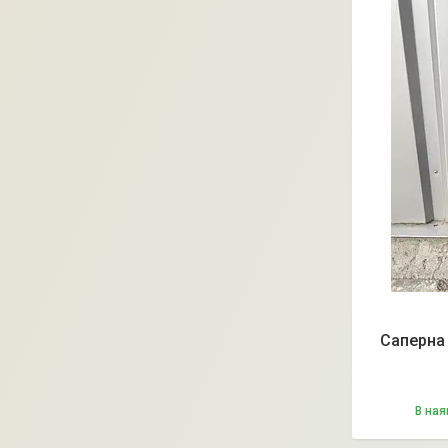
Саперна
В ная