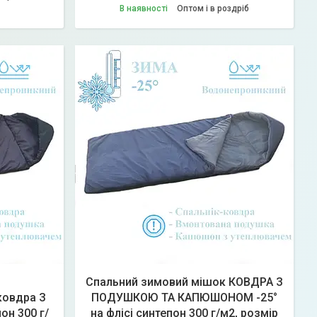
В наявності
Оптом і в роздріб
Спальний зимовий мішок КОВДРА З
ковдра З
ПОДУШКОЮ ТА КАПЮШОНОМ -25°
он 300 г/
на флісі синтепон 300 г/м2, розмір