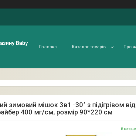
газину Baby
Головна
Каталог товарів
Про н
ий зимовий мішок 3в1 -30° з підігрівом ві
айбер 400 мг/см, розмір 90*220 см
В наявн