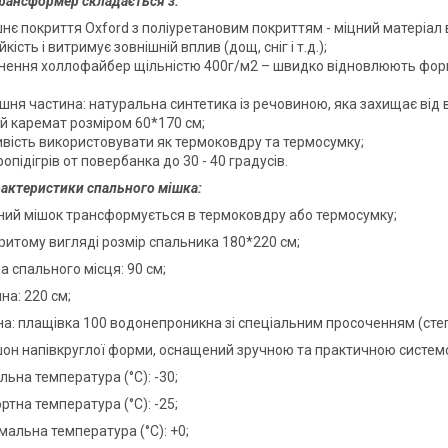
рансформер складається з:
нє покриття Oxford з поліуретановим покриттям - міцний матеріал 
йкість і витримує зовнішній вплив (дощ, сніг і т.д.);
нення холлофайбер щільністю 400г/м2 – швидко відновлюють форму
шня частина: натуральна синтетика із речовиною, яка захищає від 
й каремат розміром 60*170 см;
вість використовувати як термоковдру та термосумку;
опідігрів от повербанка до 30 - 40 градусів.
рактеристики спального мішка:
ний мішок трансформується в термоковдру або термосумку;
ритому вигляді розмір спальника 180*220 см;
 спального місця: 90 см;
на: 220 см;
на: плащівка 100 водонепроникна зі спеціальним просоченням (стег
он напівкруглої форми, оснащений зручною та практичною систем
льна температура (°C): -30;
тна температура (°C): -25;
альна температура (°C): +0;