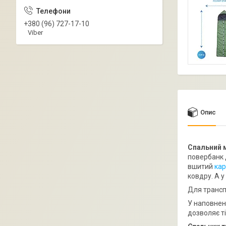
+380 (96) 727-17-10
Viber
Опис
Спальний м
повербанк д
вшитий
ка
ковдру. А 
Для транспо
У наповнен
дозволяє т