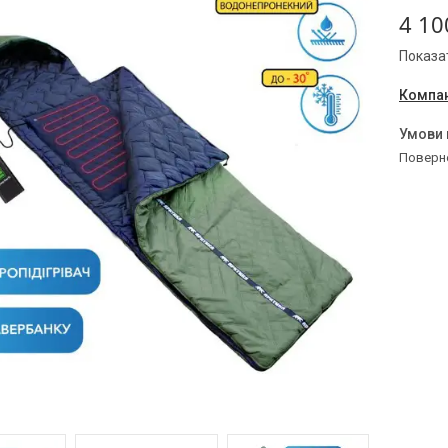
4 10
Показат
Компан
поверн