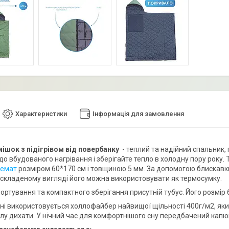
Характеристики
Інформація для замовлення
ішок з підігрівом від повербанку
- теплий та надійний спальник,
о вбудованого нагрівання і зберігайте тепло в холодну пору року. 
ремат
розміром 60*170 см і товщиною 5 мм. За допомогою блискавк
у складеному вигляді його можна використовувати як термосумку.
ртування та компактного зберігання присутній тубус. Його розмір 6
ні використовується холлофайбер найвищої щільності 400г/м2, який 
ілу дихати. У нічний час для комфортнішого сну передбачений кап