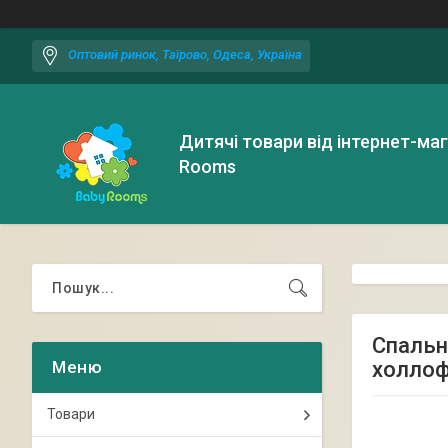
Оптовий ринок, Таїрово, Одеса, Україна
Дитячі товари від інтернет-ма
Rooms
Спальн
холлоф
Товари