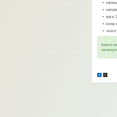
капюш
напов
вага: 2
колір х
чохол 
Купити зи
натиснут