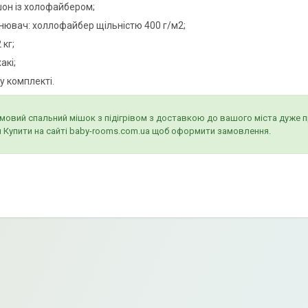
он із холофайбером;
нювач: холлофайбер щільністю 400 г/м2;
 кг;
акі;
у комплекті.
мовий спальний мішок з підігрівом з доставкою до вашого міста дуже 
и Купити на сайті baby-rooms.com.ua щоб оформити замовлення.