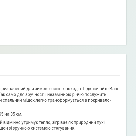
 призначений для зимово-осінніх походів. Підключайте Ваш
Так само для зручності і незамінною річчю послужить
и спальний мішок легко трансформується в покривало-
5 на 35 см.
відмінно утримує тепло, зігріває як природний пух і
юшон зі зручною системою стягування.