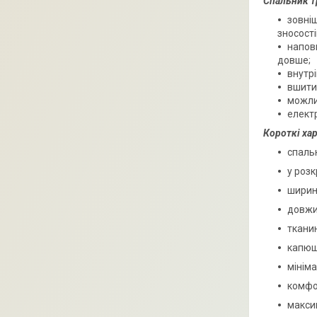
Спальник т
зовніш
зносості
напов
довше;
внутрі
вшити
можли
електр
Короткі ха
спаль
у розк
ширина
довжи
ткани
капюш
мініма
комфор
максим