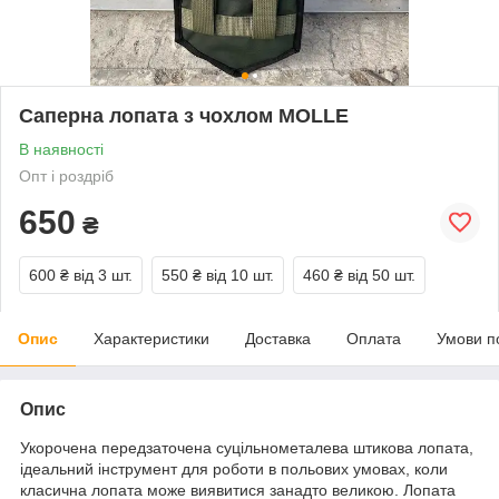
Саперна лопата з чохлом MOLLE
В наявності
Опт і роздріб
650
₴
600 ₴
від 3 шт.
550 ₴
від 10 шт.
460 ₴
від 50 шт.
Опис
Характеристики
Доставка
Оплата
Умови п
Опис
Укорочена передзаточена суцільнометалева штикова лопата,
ідеальний інструмент для роботи в польових умовах, коли
класична лопата може виявитися занадто великою. Лопата