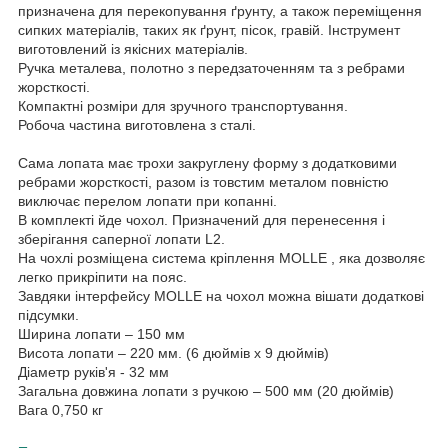
призначена для перекопування ґрунту, а також переміщення
сипких матеріалів, таких як ґрунт, пісок, гравій. Інструмент
виготовлений із якісних матеріалів.
Ручка металева, полотно з передзаточенням та з ребрами
жорсткості.
Компактні розміри для зручного транспортування.
Робоча частина виготовлена з сталі.
Сама лопата має трохи закруглену форму з додатковими
ребрами жорсткості, разом із товстим металом повністю
виключає перелом лопати при копанні.
В комплекті йде чохол. Призначений для перенесення і
зберігання саперної лопати L2.
На чохлі розміщена система кріплення MOLLE , яка дозволяє
легко прикріпити на пояс.
Завдяки інтерфейсу MOLLE на чохол можна вішати додаткові
підсумки.
Ширина лопати – 150 мм
Висота лопати – 220 мм. (6 дюймів х 9 дюймів)
Діаметр руків'я - 32 мм
Загальна довжина лопати з ручкою – 500 мм (20 дюймів)
Вага 0,750 кг