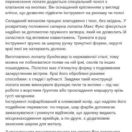
перенесення лопати додається спеціальний чохол з
клапаном на кнопках. Він оснащений кріпленням у вигляді
кліпси, що дозволяє підвісити інструмент на рюкзаку чи поясі.
Складаний механізм працює злагоджено і тихо, без заїдань. У
розкритому положенні
саперна лопата Макс Фукс
фіксується
надійно за допомогою пружного затвора, який не дозволить їй
скластися під впливом навантажень. Тримати в руці
інструмент зручно за широку ручку трикутної форми, округлі
краї якої не натирають долоню.
Виготовлено
лопату Бундесвер
із нержавіючої сталі, тому
можна не побоюватися появи на ній іржі, сколів та інших
пошкоджень. Полотно має п'ятикутну форму з подовженим
заокругленим вістрям. Краї його оброблені різними
способами: є гладкі і зубчасті. Завдяки такій конструкції
лопата може виконувати функцію пили та мотики – під час
роботи з жорстким ґрунтом або прокладання маршруту крізь
густі чагарники.
Інструмент пофарбований в оливковий колір, що наділяє його
подвійною перевагою: по-перше, шар фарби допомагає
замаскуватися і уникнути відблисків, що здалеку видають
місцезнаходження армійців, а по-друге, є додатковим
захисним шаром для металу.
З урахуванням вищевикладеного ми сміємо Вас запевнити,