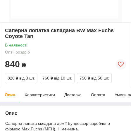
Саперна лопатка складана BW Max Fuchs
Coyote Tan
В наявності
Опт і роздріб
840
₴
820 ₴
від 3 шт.
760 ₴
від 10 шт.
750 ₴
від 50 шт.
Опис
Характеристики
Доставка
Оплата
Умови п
Опис
Саперна лопата складана армії Бундесвер вироблено
фірмою Max Fuchs (MFH), Німеччина.