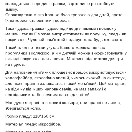
знаходиться всередині іграшки, варто лише розстебнути
змійку.
Спочатку така м'яка іграшка була тривалою для дітей, проте
їхню корисність оцінили і дорослі.
Така чудова іграшка чудово підійде для пікніків і поїздок у
машині, так як її можна використовувати як подушку, плед - як
покривало. Чудовий пам'ятний подарунок на будь-яке свято.
Такий плед не тільки укутає Вашого малюка під час
прогулянки з коляскою, а й у дитячій можна використовувати у
вигляді покривала для ліжечка. Можливо підстилкою для гри
на підлозі.
Для наповнення м'яких плюшевих іграшок використовуються -
холлофайбер, екологічно чистий, чимось схожий на синтепух,
але після прання залишається такий же м'який. Цей матеріал,
на відміну від інших наповнювачів, не має запаху і є
нешкідливим та безпечним навіть для дітей.
Має дуже яскраві та соковиті кольори, при пранні не линяє,
зберігається колір.
Розмір пледу: 110*160 см.
Матеріал пледу: мікрофібра.
Матеріал іграшки: софт.