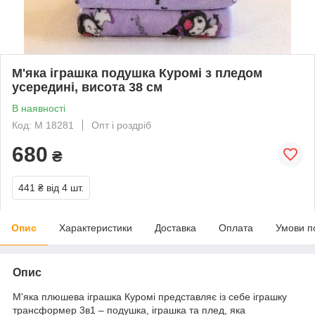
М'яка іграшка подушка Куромі з пледом
усередині, висота 38 см
В наявності
Код: M 18281
Опт і роздріб
680
₴
441 ₴
від 4 шт.
Опис
Характеристики
Доставка
Оплата
Умови п
Опис
М'яка плюшева іграшка Куромі представляє із себе іграшку
трансформер 3в1 – подушка, іграшка та плед, яка