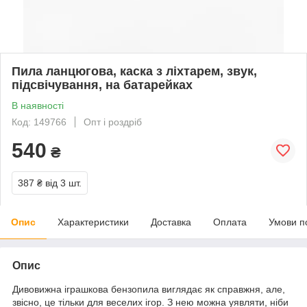
Пила ланцюгова, каска з ліхтарем, звук,
підсвічування, на батарейках
В наявності
Код: 149766
Опт і роздріб
540
₴
387 ₴
від 3 шт.
Опис
Характеристики
Доставка
Оплата
Умови п
Опис
Дивовижна іграшкова бензопила виглядає як справжня, але,
звісно, це тільки для веселих ігор. З нею можна уявляти, ніби