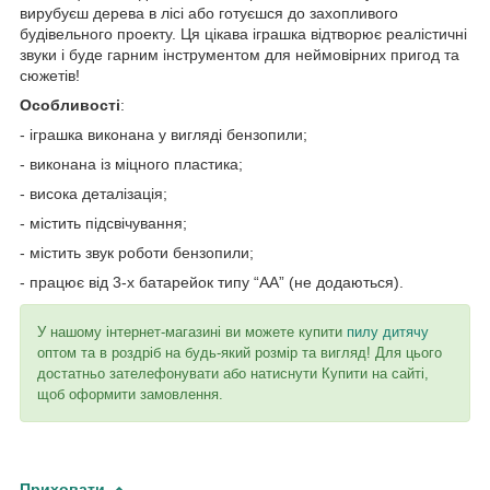
вирубуєш дерева в лісі або готуєшся до захопливого
будівельного проекту. Ця цікава іграшка відтворює реалістичні
звуки і буде гарним інструментом для неймовірних пригод та
сюжетів!
Особливості
:
- іграшка виконана у вигляді бензопили;
- виконана із міцного пластика;
- висока деталізація;
- містить підсвічування;
- містить звук роботи бензопили;
- працює від 3-х батарейок типу “АА” (не додаються).
У нашому інтернет-магазині ви можете купити
пилу дитячу
оптом та в роздріб на будь-який розмір та вигляд! Для цього
достатньо зателефонувати або натиснути Купити на сайті,
щоб оформити замовлення.
Приховати