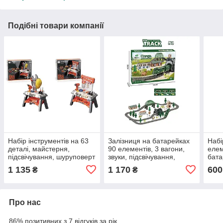
Подібні товари компанії
Набір інструментів на 63
Залізниця на батарейках
Набі
деталі, майстерня,
90 елементів, 3 вагони,
елем
підсвічування, шуруповерт
звуки, підсвічування,
бата
на батарейках, каска,
автоматичний рух,
1 135
1 170
600
₴
₴
окуляри, стілець
декорації, 8 тваринок
Про нас
86% позитивних з 7 відгуків за рік