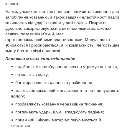
іншого.
На модульних покриттях нанесені насічки та тиснення для
запобігання ковзанню, а також завдяки еластичності пазли
захищають від ударів і травм у разі падінь. Покриття
ідеально використовується в дитячих кімнатах, школах,
садках, позаяк він м'який, має
гарні теплоізоляційними властивостями. Модулі легко
збираються і розбираються, а їх компактність і легкість дає
змогу брати в різні подорожі.
Переваги м'яких килимків-пазлів:
надійне замкове з'єднання сильно утримує покриття;
не мають запаху;
багаторазове складання та розбирання;
мають теплоізоляційні властивості та не пропускають
вологу;
позбавляють ковзання через міцне тиснення;
поглинають удари, шум і згладжують падіння;
приємний і ніжний матеріал легко миється й
чиститься.