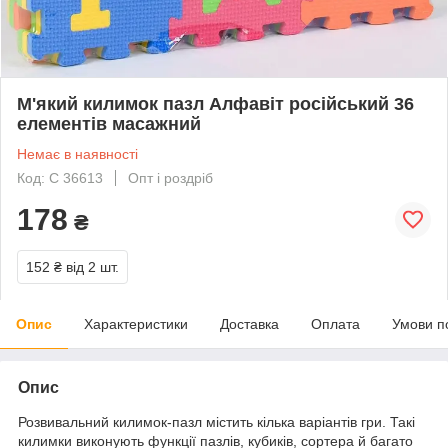
М'який килимок пазл Алфавіт російський 36
елементів масажний
Немає в наявності
Код: С 36613
Опт і роздріб
178
₴
152 ₴
від 2 шт.
Опис
Характеристики
Доставка
Оплата
Умови п
Опис
Розвивальний килимок-пазл містить кілька варіантів гри. Такі
килимки виконують функції пазлів, кубиків, сортера й багато