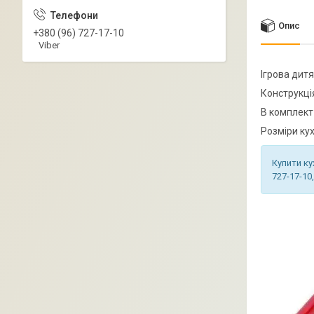
Опис
+380 (96) 727-17-10
Viber
Ігрова дитя
Конструкція
В комплект
Розміри кух
Купити ку
727-17-10