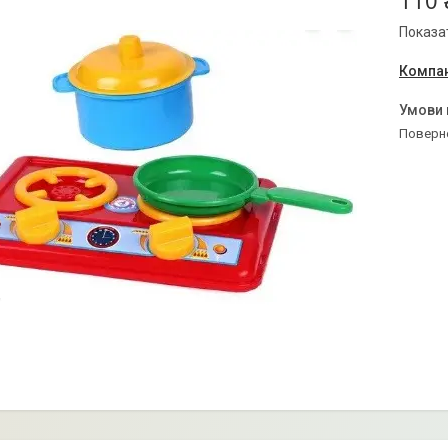
110 
Показат
Компан
поверн