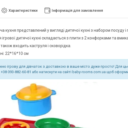
Характеристики
Інформація для замовлення
ча кухня представлений у вигляді дитячої кухні з набором посуду і
 ігрової дитячої кухні складається з плити з 2 конфорками та вмик
 також входить каструля і сковорідка.
ні: 22*16*10 см
хню ігрову для дівчаток з доставкою в ваше місто дуже просто! Для ц
, +38 093-882-60-81 або натиснути на сайті baby-rooms.com.ua щоб офор