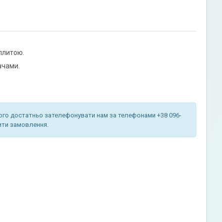
 плитою.
ачами.
ього достатньо зателефонувати нам за телефонами +38 096-
мити замовлення.