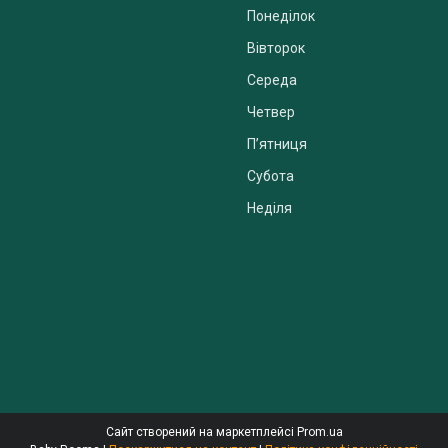
Понеділок
Вівторок
Середа
Четвер
Пʼятниця
Субота
Неділя
Сайт створений на маркетплейсі
Prom.ua