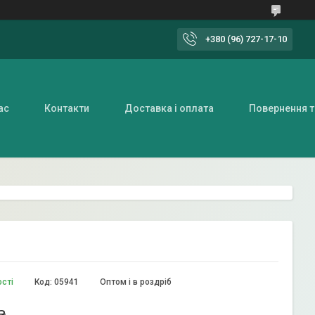
+380 (96) 727-17-10
ас
Контакти
Доставка і оплата
Повернення т
ості
Код:
05941
Оптом і в роздріб