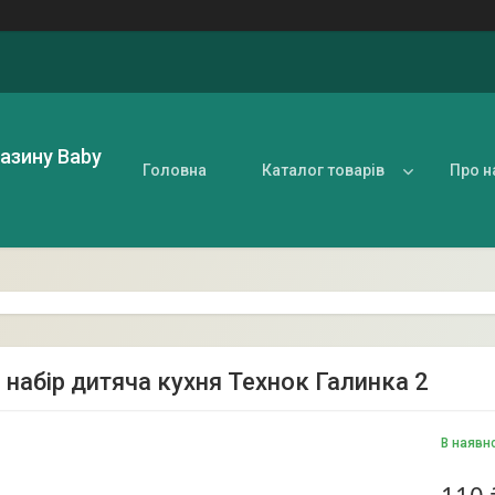
газину Baby
Головна
Каталог товарів
Про н
 набір дитяча кухня Технок Галинка 2
В наявн