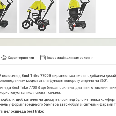
Характеристики
Інформація для замовлення
й велосипед
Best Trike 7700 В
вирізняється вже вподобаним дизайн
ововведенням моделі стала функція повороту сидіння на 360°.
ипеда Best Trike 7700 В ще більш посилена, для її виготовлення ви
користовується коляскова тканина.
подбали, щоб катання на цьому велосипеді було не тільки комфорт
нель у формі переднього бампера автомобіля зі світними фарами 
і велосипеда best trike: