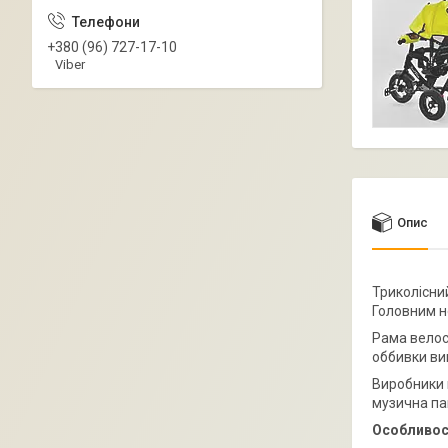
+380 (96) 727-17-10
Viber
Опис
Триколісни
Головним н
Рама велос
оббивки ви
Виробники 
музична па
Особливост