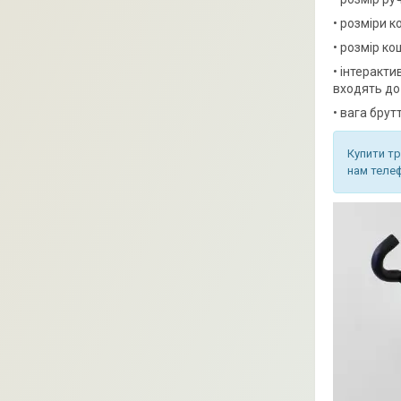
• розміри к
• розмір ко
• інтеракти
входять до
• вага брут
Купити тр
нам телеф