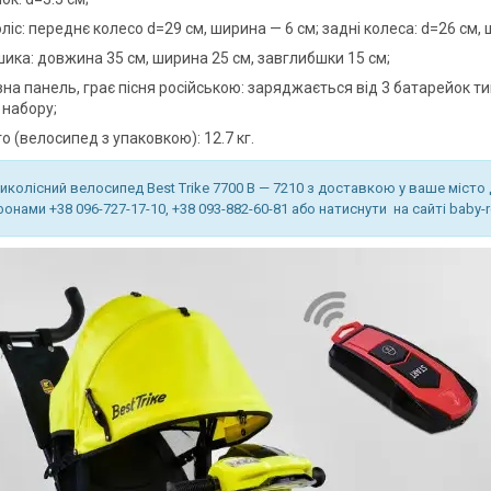
оліс: переднє колесо d=29 см, ширина — 6 см; задні колеса: d=26 см,
шика: довжина 35 см, ширина 25 см, завглибшки 15 см;
вна панель, грає пісня російською: заряджається від 3 батарейок т
 набору;
то (велосипед з упаковкою): 12.7 кг.
иколісний велосипед Best Trike 7700 В — 7210 з доставкою у ваше міст
онами +38 096-727-17-10, +38 093-882-60-81 або натиснути на сайті bab