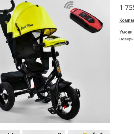
1 75
Компан
поверн