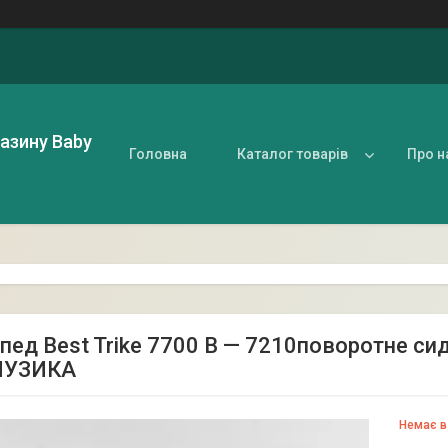
газину Baby
Головна
Каталог товарів
Про н
пед Best Trike 7700 В — 7210поворотне сид
МУЗИКА
Немає в