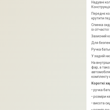
Надувні ко
Конструкція
Переднє ко
крутити пед
Спинка сиді
із сітчасто
Захисний к
Для безпек
Ручка бать
У задній ни
На внутрішн
фар, а так
автомобіля,
комплекту 
Короткі ха
• ручка бат
• розміри к
• висота си
• розмір руч