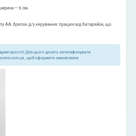
 ширина — 6 см;
ипу АА; брелок д/у керування: працює від батарейок, що
о дуже просто! Для цього досить зателефонувати
y-rooms.com.ua , щоб оформити замовлення.