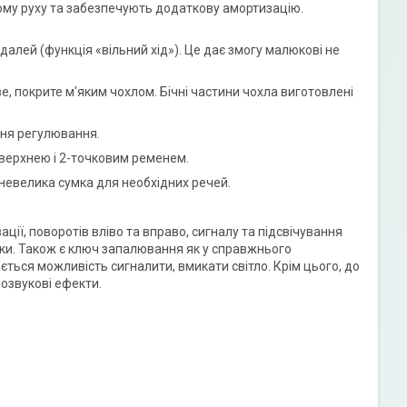
ому руху та забезпечують додаткову амортизацію.
лей (функція «вільний хід»). Це дає змогу малюкові не
е, покрите м'яким чохлом. Бічні частини чохла виготовлені
ння регулювання.
верхнею і 2-точковим ременем.
невелика сумка для необхідних речей.
ції, поворотів вліво та вправо, сигналу та підсвічування
чки. Також є ключ запалювання як у справжнього
ається можливість сигналити, вмикати світло. Крім цього, до
озвукові ефекти.