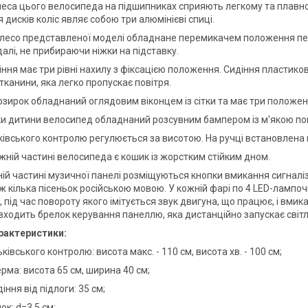
леса цього велосипеда на підшипниках сприяють легкому та плавн
 дисків коліс являє собою три алюмінієві спиці.
лесо представленої моделі обладнане перемикачем положення педа
алі, не прибираючи ніжки на підставку.
ння має три рівні нахилу з фіксацією положення. Сидіння пластиков
ї тканини, яка легко пропускає повітря.
озирок обладнаний оглядовим віконцем із сітки та має три положе
и дитини велосипед обладнаний розсувним бампером із м'якою по
ківського контролю регулюється за висотою. На ручці встановлена 
жній частині велосипеда є кошик із жорстким стійким дном.
ій частині музичної панелі розміщуються кнопки вмикання сигналіза
ож кілька пісеньок російською мовою. У кожній фарі по 4 LED-лампо
 під час повороту якого імітується звук двигуна, що працює, і вмик
входить брелок керування панеллю, яка дистанційно запускає світл
рактеристики:
ьківського контролю: висота макс. - 110 см, висота хв. - 100 см;
ерма: висота 65 см, ширина 40 см;
діння від підлоги: 35 см;
ок: d=3.5 см;