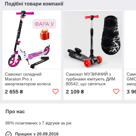
Подібні товари компанії
Самокат складний
Самокат МУЗИЧНИЙ з
Само
Maraton Pro з
турбінами емітують ДИМ
GMC
амортизатором колеса
80542, що світяться
амор
200 мм PU рожевий
колеса
галь
2 655
2 109
3 9
₴
₴
Про нас
86% позитивних з 7 відгуків за рік
Працює з 20.09.2016