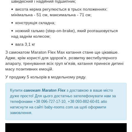
швидкісний і надійний підшипник;
висота керма регулюється в трьох положеннях:
мінімальна - 51 см, максимальна - 71 см;
конструкція складна;
ножний гальмо (step-on-brake), який розташовується
над заднім колесом;
вага 3,1 кг
З самокатом Maraton Flex Max катання стане ще цікавіше.
Адже, крім користі для здоров'я, розвитку вестибулярного
апарату, тренування всіх груп м'язів, катання принесе дитині
масу позитивних емоцій.
У продажу 5 кольорів в модельному ряду.
Купити
самокат Maraton Flex
з доставкою в ваше місто
дуже просто! Для цього достатньо зателефонувати нам за
телефонами +38 096-727-17-10, +38 093-882-60-81 або
натиснути на сайті baby-rooms.com.ua щоб оформити
замовлення.