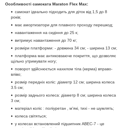
Особливості самоката Maraton Flex Max:
самокат ідеально підходить для діток від 1,5 до 8
років;
має амортизатори для плавного проходу перешкод;
навантаження на сидіння до 25 к;
витримує навантаження до 70 кг;
розміри платформи: - довжина 34 см; - ширина 13 см;
платформа має антиковзаюче покриття, що дозволяє
щільно утримувати ногу;
поворот здійснюється нахилом тіла (керма) вправо-
вліво;
розмір передніх коліс: діаметр 12 см; ширина колеса
3.5 см;
розмір заднього колеса: діаметр 8 см; ширина колеса
3 см;
матеріал коліс : поліуретан , м'які, тихі - не шумлять;
колеса світяться;
у колесах встановлений підшипник ABEC-7 - це