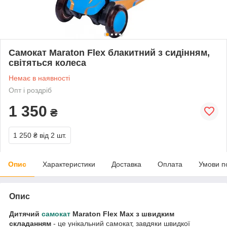
Самокат Maraton Flex блакитний з сидінням,
світяться колеса
Немає в наявності
Опт і роздріб
1 350
₴
1 250 ₴
від 2 шт.
Опис
Характеристики
Доставка
Оплата
Умови п
Опис
Дитячий
самокат
Maraton
Flex Max з швидким
складанням
- це унікальний самокат, завдяки швидкої