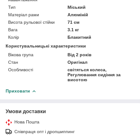
Тип
Міський
Матеріал рами
Алюміній
Висота рульової стійки
71 см
Вага
3.1 кг
Колір
Блакитний
Користувальницькі характеристики
Вікова група
Від 2 років
Стан
Оригінал
Особливості
світяться колеса,
Регулювання сидіння за
висотою
Приховати
Умови доставки
Нова Пошта
Співпраця опт і дропшиппинг