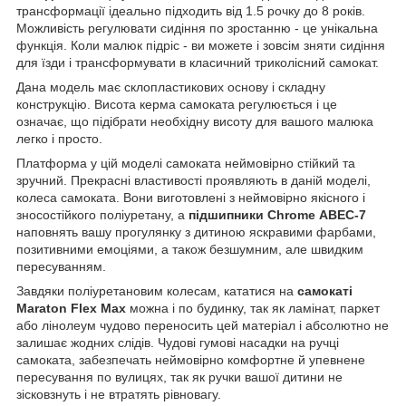
трансформації ідеально підходить від 1.5 рочку до 8 років.
Можливість регулювати сидіння по зростанню - це унікальна
функція. Коли малюк підріс - ви можете і зовсім зняти сидіння
для їзди і трансформувати в класичний триколісний самокат.
Дана модель має склопластикових основу і складну
конструкцію. Висота керма самоката регулюється і це
означає, що підібрати необхідну висоту для вашого малюка
легко і просто.
Платформа у цій моделі самоката неймовірно стійкий та
зручний. Прекрасні властивості проявляють в даній моделі,
колеса самоката. Вони виготовлені з неймовірно якісного і
зносостійкого поліуретану, а
підшипники Chrome АВЕС-7
наповнять вашу прогулянку з дитиною яскравими фарбами,
позитивними емоціями, а також безшумним, але швидким
пересуванням.
Завдяки поліуретановим колесам, кататися на
самокаті
Maraton
Flex Max
можна і по будинку, так як ламінат, паркет
або лінолеум чудово переносить цей матеріал і абсолютно не
залишає жодних слідів. Чудові гумові насадки на ручці
самоката, забезпечать неймовірно комфортне й упевнене
пересування по вулицях, так як ручки вашої дитини не
зісковзнуть і не втратять рівновагу.