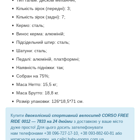
Кількість зірок (передні): 3;
Кількість зірок (задні): 7;
Кермо: сталь;
Винос керма: алюміній;
Підсідельний штир: сталь;
Шатуни: сталь;
Педалі: алюміній, платформні;
Наявність підніжки: так;
Собран на 75%;
Маса Нетто: 15,5 кг;
Маса Брутто: 18,8 кг.
Розмір упаковки: 126*18,5*71 см.
Купити
двоколісний спортивний велосипед CORSO FREE
RIDE 0012 — 7833 на 24 дюйми
з доставкою у ваше місто
дуже просто! Для цього досить зателефонувати
нам телефонами +38 096-727-17-10, +38 093-882-60-81 або
натиснути на кнопку
на сайті baby-rooms.com.ua