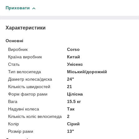
Приховати
Характеристики
Основні
Виробник
Corso
Країна виробник
Китай
Стать
Унісекс
Тип велосипеда
Міський/дорожній
Діаметр колеса/диска
24"
Кількість швидкостей
21
Форм фактор рами
Цілісна
Вага
15.5 кг
Надувні колеса
Так
Кількість коліс велосипеда
2
Колір
Сірий
Розмір рами
13"