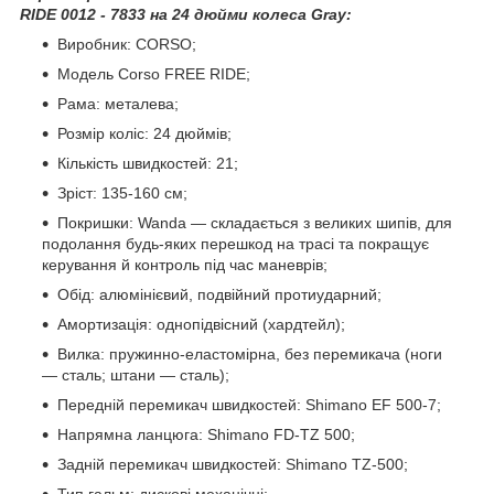
RIDE 0012 - 7833 на 24 дюйми колеса Gray:
Виробник: CORSO;
Модель Corso FREE RIDE;
Рама: металева;
Розмір коліс: 24 дюймів;
Кількість швидкостей: 21;
Зріст: 135-160 см;
Покришки: Wanda — складається з великих шипів, для
подолання будь-яких перешкод на трасі та покращує
керування й контроль під час маневрів;
Обід: алюмінієвий, подвійний протиударний;
Амортизація: однопідвісний (хардтейл);
Вилка: пружинно-еластомірна, без перемикача (ноги
— сталь; штани — сталь);
Передній перемикач швидкостей: Shimano EF 500-7;
Напрямна ланцюга: Shimano FD-TZ 500;
Задній перемикач швидкостей: Shimano TZ-500;
Тип гальм: дискові механічні;