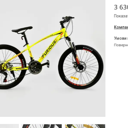
3 63
Показат
Компан
поверн