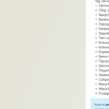
під час 
Світло
Обід: 
Аморти
Вилка:
Перед
Напря
Задні
Тип га
Кількі
Кількіс
Кермо:
Винос 
Підсід
Шатуни
Педалі
Наявні
Собра
Маса Н
Маса Б
Розмір
Купити
дв