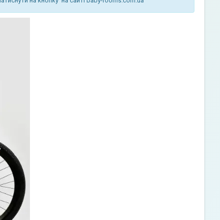
натиснути на кнопку
на сайті baby-rooms.com.ua