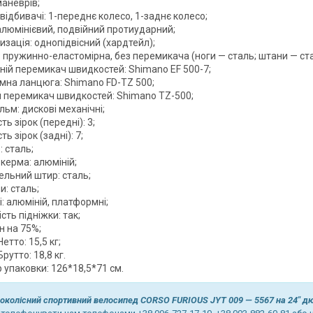
маневрів;
відбивачі: 1-переднє колесо, 1-заднє колесо;
алюмінієвий, подвійний протиударний;
зація: однопідвісний (хардтейл);
 пружинно-еластомірна, без перемикача (ноги — сталь; штани — ста
ній перемикач швидкостей: Shimano EF 500-7;
мна ланцюга: Shimano FD-TZ 500;
й перемикач швидкостей: Shimano TZ-500;
льм: дискові механічні;
сть зірок (передні): 3;
ть зірок (задні): 7;
 сталь;
керма: алюміній;
ельний штир: сталь;
: сталь;
: алюміній, платформні;
сть підніжки: так;
н на 75%;
етто: 15,5 кг;
рутто: 18,8 кг.
 упаковки: 126*18,5*71 см.
околісний спортивний велосипед CORSO FURIOUS JYT 009 — 5567 на 24" д