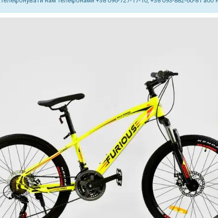
телефонувати нам телефонами +38 096-727-17-10, +38 093-882-60-81 або 