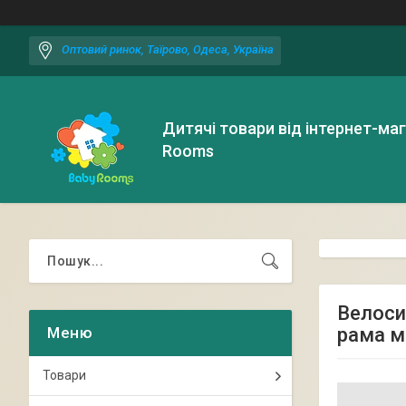
Оптовий ринок, Таїрово, Одеса, Україна
Дитячі товари від інтернет-ма
Rooms
Велоси
рама м
Товари