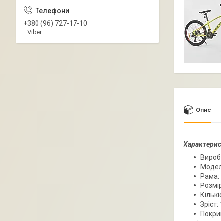
+380 (96) 727-17-10
Viber
Опис
Характерис
Вироб
Модел
Рама:
Розмір
Кількі
Зріст:
Покри