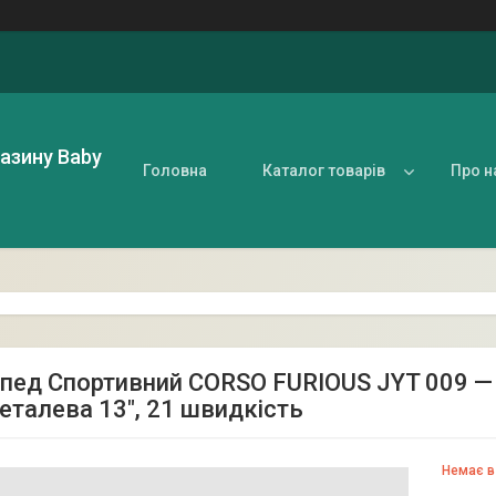
газину Baby
Головна
Каталог товарів
Про н
пед Спортивний CORSO FURIOUS JYT 009 —
еталева 13", 21 швидкість
Немає в