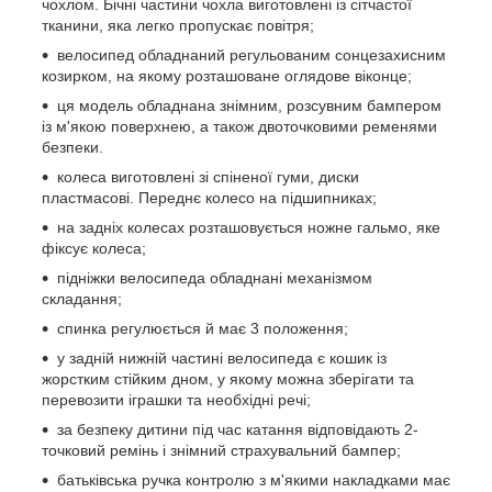
чохлом. Бічні частини чохла виготовлені із сітчастої
тканини, яка легко пропускає повітря;
велосипед обладнаний регульованим сонцезахисним
козирком, на якому розташоване оглядове віконце;
ця модель обладнана знімним, розсувним бампером
із м'якою поверхнею, а також двоточковими ременями
безпеки.
колеса виготовлені зі спіненої гуми, диски
пластмасові. Переднє колесо на підшипниках;
на задніх колесах розташовується ножне гальмо, яке
фіксує колеса;
підніжки велосипеда обладнані механізмом
складання;
спинка регулюється й має 3 положення;
у задній нижній частині велосипеда є кошик із
жорстким стійким дном, у якому можна зберігати та
перевозити іграшки та необхідні речі;
за безпеку дитини під час катання відповідають 2-
точковий ремінь і знімний страхувальний бампер;
батьківська ручка контролю з м'якими накладками має