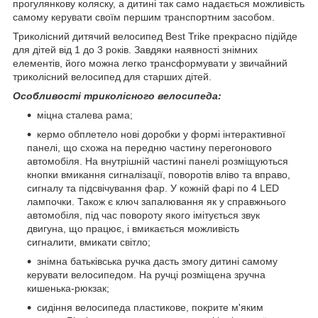
прогулянкову коляску, а дитині так само надається можливість
самому керувати своїм першим транспортним засобом.
Триколісний дитячий велосипед Best Trike прекрасно підійде
для дітей від 1 до 3 років. Завдяки наявності знімних
елементів, його можна легко трансформувати у звичайний
триколісний велосипед для старших дітей.
Особливості триколісного велосипеда:
міцна сталева рама;
кермо обплетело нові доробки у формі інтерактивної
панелі, що схожа на передню частину перегонового
автомобіля. На внутрішній частині панелі розміщуються
кнопки вмикання сигналізації, поворотів вліво та вправо,
сигналу та підсвічування фар. У кожній фарі по 4 LED
лампочки. Також є ключ запалювання як у справжнього
автомобіля, під час повороту якого імітується звук
двигуна, що працює, і вмикається можливість
сигналити, вмикати світло;
знімна батьківська ручка дасть змогу дитині самому
керувати велосипедом. На ручці розміщена зручна
кишенька-рюкзак;
сидіння велосипеда пластикове, покрите м'яким