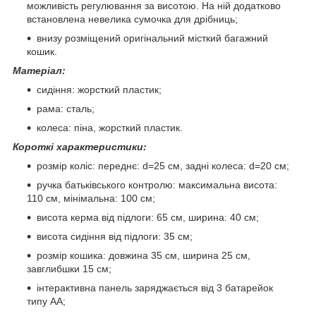
можливість регулювання за висотою. На ній додатково
встановлена невелика сумочка для дрібниць;
внизу розміщений оригінальний місткий багажний
кошик.
Матеріал:
сидіння: жорсткий пластик;
рама: сталь;
колеса: піна, жорсткий пластик.
Короткі характеристики:
розмір коліс: переднє: d=25 см, задні колеса: d=20 см;
ручка батьківського контролю: максимальна висота:
110 см, мінімальна: 100 см;
висота керма від підлоги: 65 см, ширина: 40 см;
висота сидіння від підлоги: 35 см;
розмір кошика: довжина 35 см, ширина 25 см,
завглибшки 15 см;
інтерактивна панель заряджається від 3 батарейок
типу АА;