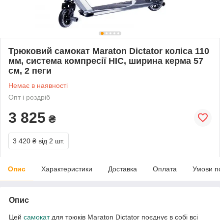
Трюковий самокат Maraton Dictator коліса 110
мм, система компресії HIC, ширина керма 57
см, 2 пеги
Немає в наявності
Опт і роздріб
3 825
₴
3 420 ₴
від 2 шт.
Опис
Характеристики
Доставка
Оплата
Умови п
Опис
Цей
самокат
для трюків Maraton Dictator поєднує в собі всі