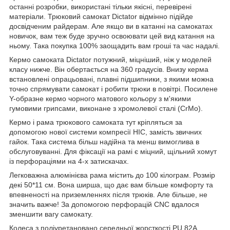
останні розробки, використані тільки якісні, перевірені
матеріали. Трюковий самокат Dictator відмінно підійде
досвідченим райдерам. Але якщо ви в катанні на самокатах
новичок, вам теж буде зручно освоювати цей вид катання на
ньому. Така покупка 100% заощадить вам гроші та час надалі.
Кермо самоката Dictator потужний, міцніший, ніж у моделей
класу нижче. Він обертається на 360 градусів. Внизу керма
встановлені опрацьовані, плавні підшипники, з якими можна
точно спрямувати самокат і робити трюки в повітрі. Посилене
Y-образне кермо чорного матового кольору з м'якими
гумовими грипсами, виконане з хромолевої сталі (CrMo).
Кермо і рама трюкового самоката тут кріпляться за
допомогою нової системи компресії HIC, замість звичних
гайок. Така система більш надійна та менш вимоглива в
обслуговуванні. Для фіксації на рамі є міцний, щільний хомут
із перфораціями на 4-х затискачах.
Легковажна алюмінієва рама містить до 100 кілограм. Розмір
декі 50*11 см. Вона ширша, що дає вам більше комфорту та
впевненості на приземленнях після трюків. Але більше, не
значить важче! За допомогою перфорацій CNC вдалося
зменшити вагу самокату.
Колеса з поліуретановано середньої жорсткості PU 82A.