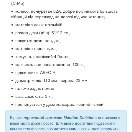
(CrMo);
колесо: поліуретан 82А, добре поглинають більшість
вібрацій від перешкод на дорозі під час катання;
матеріал деки: алюміній;
розмір деки (д*ш): 51*12 см;
покриття деки: наждак;
матеріал грипс: гума;
хомут: алюмінієвий 4 болти;
максимальне навантаження: 100 кг;
підшипники: ABEC-9;
діаметр коліс: 110 мм, ширина 23 мм;
гальмо заднє ножне.
вага самоката: 3 кг;
пропонується у двох кольорах: чорний і синій.
Купити
трюковий самокат Maraton Dictator
з доставкою у
ваше місто дуже просто! Для цього достатньо подзвонити
нам за телефонами або натисканням кнопки щоб оформити