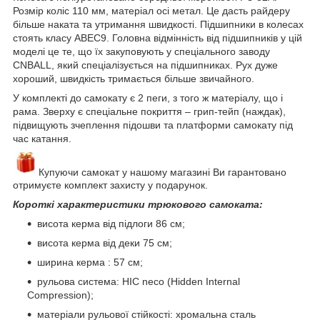
Розмір коліс 110 мм, матеріал осі метал. Це дасть райдеру
більше наката та утримання швидкості. Підшипники в колесах
стоять класу ABEC9. Головна відмінність від підшипників у цій
моделі це те, що їх закуповують у спеціального заводу
CNBALL, який спеціалізується на підшипниках. Рух дуже
хороший, швидкість тримається більше звичайного.
У комплекті до самокату є 2 пеги, з того ж матеріалу, що і
рама. Зверху є спеціальне покриття – грип-тейп (наждак),
підвищують зчеплення підошви та платформи самокату під
час катання.
Купуючи самокат у нашому магазині Ви гарантовано
отримуєте комплект захисту у подарунок.
Короткі характеристики трюкового самоката:
висота керма від підлоги 86 см;
висота керма від деки 75 см;
ширина керма : 57 см;
рульова система: HIC neco (Hidden Internal
Compression);
матеріали рульової стійкості: хромальна сталь