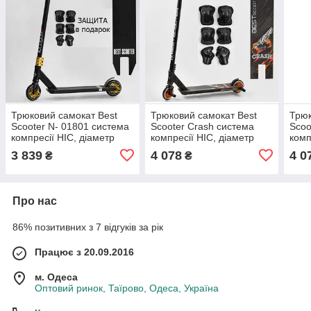
Трюковий самокат Best
Трюковий самокат Best
Трюк
Scooter N- 01801 система
Scooter Crash система
Scoo
компресії HIC, діаметр
компресії HIC, діаметр
комп
коліс 120 мм, ширина
коліс 110 мм, ширина
колі
3 839
4 078
4 0
₴
₴
керма 58 см, пеги 2
керма 57 см, пеги 2
керм
Про нас
86% позитивних з 7 відгуків за рік
Працює з 20.09.2016
м. Одеса
Оптовий ринок, Таїрово, Одеса, Україна