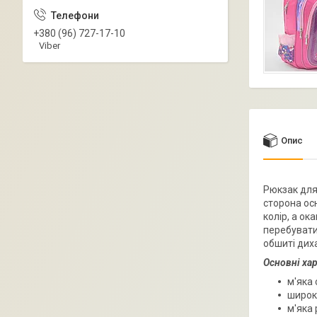
+380 (96) 727-17-10
Viber
Опис
Рюкзак для
сторона ос
колір, а о
перебувати
обшиті дих
Основні ха
м'яка
широкі
м'яка 