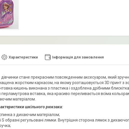
Характеристики
Інформація для замовлення
 дівчинки стане прекрасним повсякденним аксесуаром, який зручно
нащена жорстким каркасом, на якому розташовується 3D принт з з
кантовка кишень виконана з пластика і оздоблена дрібними блискітк
 перламутрова вставка, яка красиво переливається всіма кольорам
аючим матеріалом.
рактеристики шкільного рюкзака:
 спинка з дихаючим матеріалом;
 S образні регульовані лямки. Внутрішня сторона лямок з дихаючог
ручка;