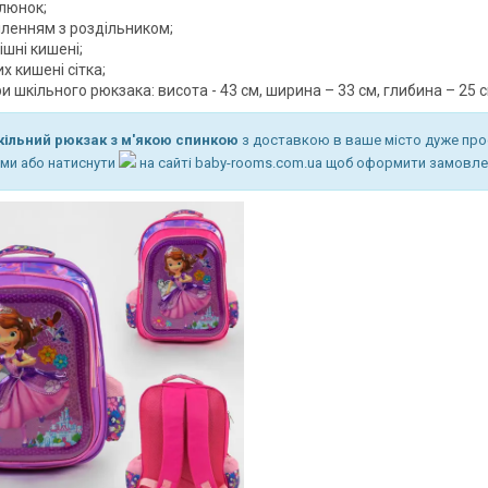
люнок;
іленням з роздільником;
ішні кишені;
их кишені сітка;
и шкільного рюкзака: висота - 43 см, ширина – 33 см, глибина – 25 с
ільний рюкзак з м'якою спинкою
з доставкою в ваше місто дуже про
ми або натиснути
на сайті baby-rooms.com.ua щоб оформити замовле