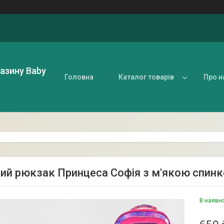
газину Baby
Головна
Каталог товарів
Про н
ий рюкзак Принцеса Софія з м'якою спинк
В наявн