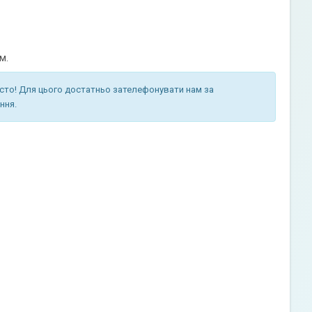
м.
сто! Для цього достатньо зателефонувати нам за
ння.