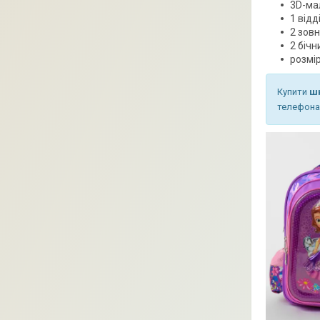
3D-ма
1 відд
2 зовн
2 бічн
розмір
Купити
шк
телефона