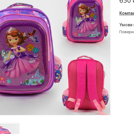
650 
Компан
поверн