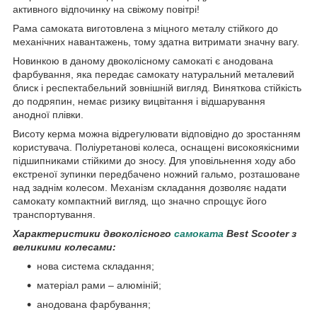
активного відпочинку на свіжому повітрі!
Рама самоката виготовлена з міцного металу стійкого до
механічних навантажень, тому здатна витримати значну вагу.
Новинкою в даному двоколісному самокаті є анодована
фарбування, яка передає самокату натуральний металевий
блиск і респектабельний зовнішній вигляд. Виняткова стійкість
до подряпин, немає ризику вицвітання і відшарування
анодної плівки.
Висоту керма можна відрегулювати відповідно до зростанням
користувача. Поліуретанові колеса, оснащені високоякісними
підшипниками стійкими до зносу. Для уповільнення ходу або
екстреної зупинки передбачено ножний гальмо, розташоване
над заднім колесом. Механізм складання дозволяє надати
самокату компактний вигляд, що значно спрощує його
транспортування.
Характеристики двоколісного
самоката
Best Scooter з
великими колесами:
нова система складання;
матеріал рами – алюміній;
анодована фарбування;