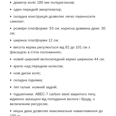
діаметр коліс 180 мм поліуретанові;
один передній амортизатор;
складна конструкція дозволяє легко переносити
самокат;
розміри платформи: 53 см; корисна довжина деки: 30
см;
ширина платформи 12 см;
висота керма регулюється від 82 до 101 см з
фіксацією в п'яти положеннях;
новий широкий велосипедний кермо шириною 44 см;
крило над переднім колесом;
нові диски коліс;
складна підніжка;
тип гальм: ножний задній;
підшипники: ABEC-7 carbon steel закритого типу,
відмінно захищені від попадання вологи і бруду, з
величезним ресурсом;
міцна дека дозволяє максимальне навантаження до
100 кг;