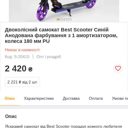
Двоколісний самокат Best Scooter Синій
Анодована фарбування з 1 амортизатором,
колеса 180 мм PU
Немає в наявності
Код: S-20415
Опт і роздріб
2 420
₴
2 221 ₴
від 2 шт.
Опис
Характеристики
Доставка
Оплата
Умови п
Опис
Яскравий самокат від Best Scooter порадує кожного любителя