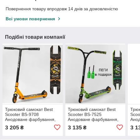
Повернення товару впродовж 14 днів за домовленістю
Всі умови повернення
Подібні товари компанії
Трюковий самокат Best
Трюковий самокат Best
Трюк
Scooter BS-9708
Scooter BS-7525
Scoo
Анодоване фарбування,
Анодоване фарбування,
Ано
HIC-система, діаметр
HIC-система, діаметр
HIC-
3 205
3 135
3 1
₴
₴
коліс 110 мм, 2 пеги
коліс 110 мм
колі