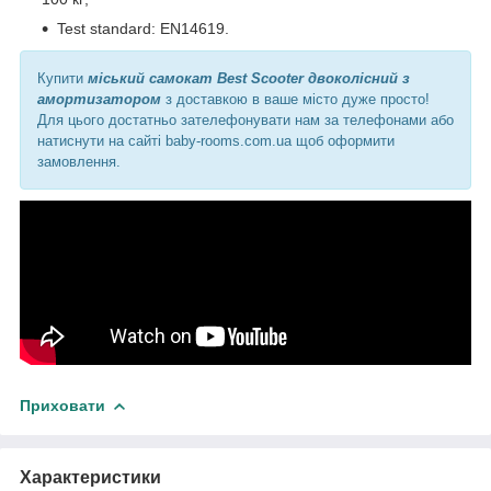
Test standard: EN14619.
Купити
міський самокат Best Scooter двоколісний з
амортизатором
з
доставкою в ваше місто дуже просто!
Для цього достатньо зателефонувати нам за телефонами або
натиснути на сайті baby-rooms.com.ua щоб оформити
замовлення.
Приховати
Характеристики