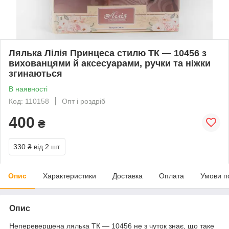
Лялька Лілія Принцеса стилю ТК — 10456 з
вихованцями й аксесуарами, ручки та ніжки
згинаються
В наявності
Код: 110158
Опт і роздріб
400
₴
330 ₴
від 2 шт.
Опис
Характеристики
Доставка
Оплата
Умови п
Опис
Неперевершена лялька ТК — 10456 не з чуток знає, що таке