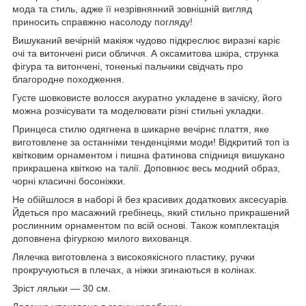
мода та стиль, адже її незрівнянний зовнішній вигляд
приносить справжню насолоду погляду!
Вишуканий вечірній макіяж чудово підкреслює виразні каріє
очі та витончені риси обличчя. А оксамитова шкіра, струнка
фігура та витончені, тоненькі пальчики свідчать про
благородне походження.
Густе шовковисте волосся акуратно укладене в зачіску, його
можна розчісувати та моделювати різні стильні укладки.
Принцеса стилю одягнена в шикарне вечірнє плаття, яке
виготовлене за останніми тенденціями моди! Відкритий топ із
квітковим орнаментом і пишна фатинова спідниця вишукано
прикрашена квіткою на талії. Доповнює весь модний образ,
чорні класичні босоніжки.
Не обійшлося в наборі й без красивих додаткових аксесуарів.
Йдеться про масажний гребінець, який стильно прикрашений
рослинним орнаментом по всій основі. Також комплектація
доповнена фігуркою милого вихованця.
Лялечка виготовлена з високоякісного пластику, ручки
прокручуються в плечах, а ніжки згинаються в колінах.
Зріст ляльки — 30 см.