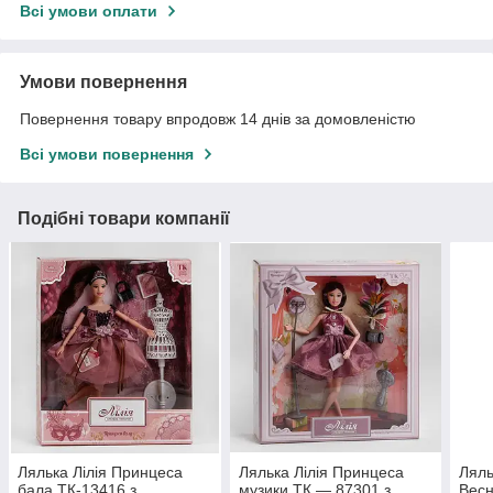
Всі умови оплати
Умови повернення
Повернення товару впродовж 14 днів за домовленістю
Всі умови повернення
Подібні товари компанії
Лялька Лілія Принцеса
Лялька Лілія Принцеса
Ляль
бала ТК-13416 з
музики ТК — 87301 з
Весн