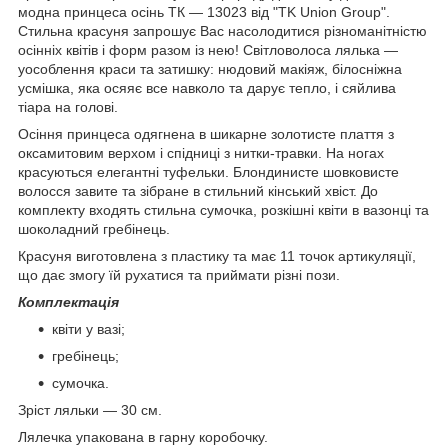
модна принцеса осінь ТК — 13023 від "TK Union Group".
Стильна красуня запрошує Вас насолодитися різноманітністю
осінніх квітів і форм разом із нею! Світловолоса лялька —
уособлення краси та затишку: нюдовий макіяж, білосніжна
усмішка, яка осяяє все навколо та дарує тепло, і сяйлива
тіара на голові.
Осіння принцеса одягнена в шикарне золотисте плаття з
оксамитовим верхом і спідниці з нитки-травки. На ногах
красуються елегантні туфельки. Блондинисте шовковисте
волосся завите та зібране в стильний кінський хвіст. До
комплекту входять стильна сумочка, розкішні квіти в вазонці та
шоколадний гребінець.
Красуня виготовлена з пластику та має 11 точок артикуляції,
що дає змогу їй рухатися та приймати різні пози.
Комплектація
квіти у вазі;
гребінець;
сумочка.
Зріст ляльки — 30 см.
Лялечка упакована в гарну коробочку.