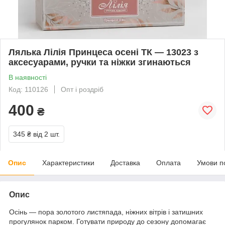
Лялька Лілія Принцеса осені ТК — 13023 з
аксесуарами, ручки та ніжки згинаються
В наявності
Код: 110126
Опт і роздріб
400
₴
345 ₴
від 2 шт.
Опис
Характеристики
Доставка
Оплата
Умови п
Опис
Осінь — пора золотого листяпада, ніжних вітрів і затишних
прогулянок парком. Готувати природу до сезону допомагає