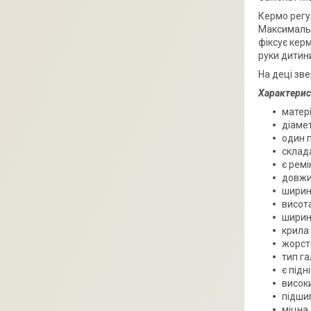
Кермо регу
Максимальна
фіксує кер
руки дитини
На деці зв
Характерис
матер
діамет
один 
склад
є рем
довжи
ширин
висота
ширин
крила
жорстк
тип га
є підн
високи
підши
міцна