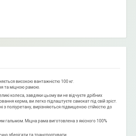
зняється високою вантажністю 100 кг.
ня та міцною рамою.
еликі колеса, завдяки цьому ви не відчуєте дрібних
ання керма, ви легко підлаштуєте самокат під свій зріст.
ні з поліуретану, вирізняються підвищеною стійкістю до
м гальмом. Міцна рама виготовлена з якісного 100%
учно зберігати та транспортувати.