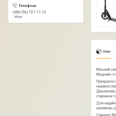
+380 (96) 727-17-10
Viber
Опис
Міський сам
Модний і с
Прекрасно п
нерівносте
Два великі
стирання т
Для надійн
алюмінію, щ
Самокат Ma