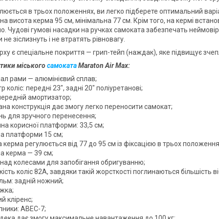
люється в трьох положеннях, ви легко підберете оптимальний варіан
 висота керма 95 см, мінімальна 77 см. Крім того, на кермі встано
мо. Чудові гумові насадки на ручках самоката забезпечать неймов
 не зіслизнуть і не втратять рівновагу.
ерху є спеціальне покриття — грип-тейп (наждак), яке підвищує зч
тики міського
самоката
Maraton Air Max:
іал рами — алюмінієвий сплав;
р коліс: передні 23", задні 20" поліуретанові;
передній амортизатор;
ана конструкція дає змогу легко переносити самокат;
інь для зручного перенесення;
на корисної платформи: 33,5 см;
а платформи 15 см;
 керма регулюється від 77 до 95 см із фіксацією в трьох положення
а керма — 39 см;
 над колесами для запобігання обригуванню;
ість коліс 82A, завдяки такій жорсткості поглинаються більшість ві
льм: задній ножний;
іжка;
й кліренс;
пники: ABEC-7;
 дека дає змогу максимальне навантаження до 100 кг;