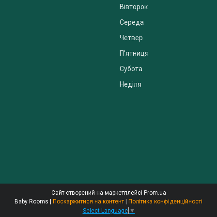
Вівторок
Середа
Четвер
Пʼятниця
Субота
Неділя
Сайт створений на маркетплейсі
Prom.ua
Baby Rooms |
Поскаржитися на контент
|
Політика конфіденційності
Select Language
▼