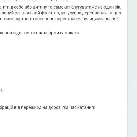
т під себе або дитину та самокат слугуватиме не один рік.
влений спеціальний фіксатор, він усуває деренчання і міцно
ірно комфортне та впевнене пересування вулицями, позаяк
еплення підошви та платформи самоката.
х;
брацій від перешкод на дорозі під час катання;