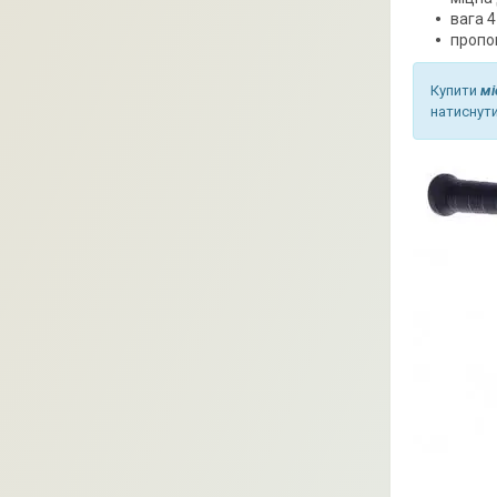
вага 4 
пропон
Купити
мі
натиснути