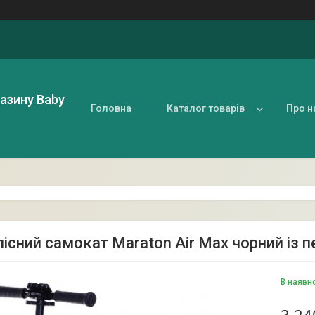
газину Baby
Головна
Каталог товарів
Про н
існий самокат Maraton Air Max чорний із 
В наявн