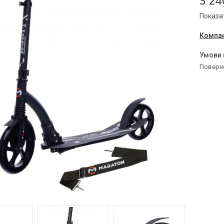
3 24
Показат
Компан
поверн