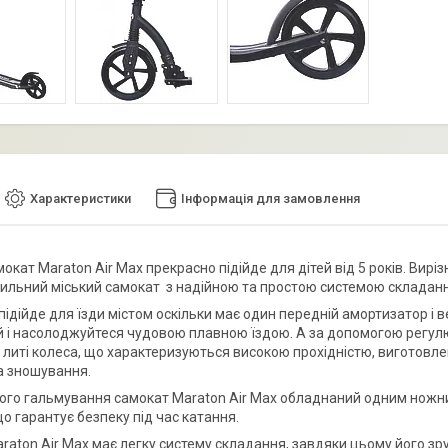
Характеристики
Інформація для замовлення
окат Maraton Air Max прекрасно підійде для дітей від 5 років. Вирі
тильний міський самокат з надійною та простою системою складан
ідійде для їзди містом оскільки має один передній амортизатор і в
й і насолоджуйтеся чудовою плавною їздою. А за допомогою регулюв
, литі колеса, що характеризуються високою прохідністю, виготовле
а зношування.
ого гальмування самокат Maraton Air Max обладнаний одним ножни
о гарантує безпеку під час катання.
raton Air Max має легку систему складання, завдяки цьому його зр