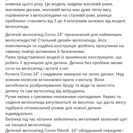
новинка цього року. Ця модель завдяки магнієвій рами,
магнієвим дискам, магнієвій вилці має дуже легку вагу,
порівнюючи з велосипедами на сталевій рамі, різниця
приблизно становить від 3 до 4 кілограмів залежно від моделі
велосипеда.
Дитячий велосипед Corso 14" призначений для найменших
велосипедистів! Стильний дизайн велосипеда, його
комплектація та надійна конструкція зроблять прогулянки на
свіжому повітрі активними й безпечними.
Рама представленої моделі із заниженою конструкцією, що
робить її зручнішою для дитини. Дитина без проблем зможе
сісти на велосипед і встати з неї.
Колеса Corso 14" з надувною камерою на литих дисках. Над
кожним колесом встановлені крила з металу. Вони
запобігають розбризкуванню бруду та води та захистять
дитину та сам велосипед від забруднень.
Ручки керма з гумовими нековзними накладками. Кермо та
сидіння велосипеда регулюються за висотою, що дасть змогу
підібрати оптимальний розмір для кожної дитини
індивідуально.
Безпека під час катання забезпечить металевий захисний щит
на ланцюзі велосипеда.
Дитячий велосипед Corso Revolt 14" обладнаний переднім і