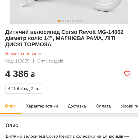
Дитячий велосипед Corso Revolt MG-14062
діаметр коліс 14", МАГНІЄВА РАМА, ЛІТІ
ДИСКІ ТОРМОЗА
Немає в наявності
Код: 113855
Опт і роздріб
4 386
₴
4 189 ₴
від 2 шт.
Опис
Характеристики
Доставка
Оплата
Умови п
Опис
Дитячий велосипед Corso Revolt з колесами на 14 дюймів —