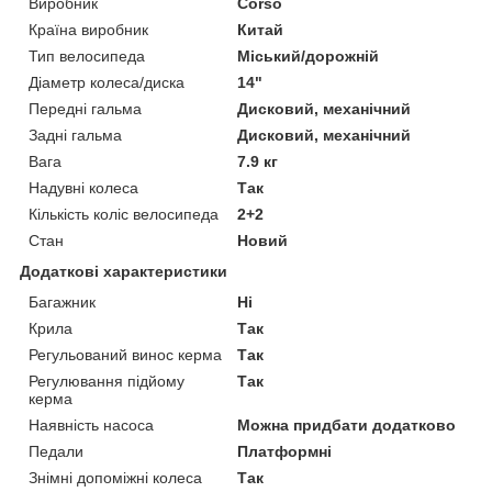
Виробник
Corso
Країна виробник
Китай
Тип велосипеда
Міський/дорожній
Діаметр колеса/диска
14"
Передні гальма
Дисковий, механічний
Задні гальма
Дисковий, механічний
Вага
7.9 кг
Надувні колеса
Так
Кількість коліс велосипеда
2+2
Стан
Новий
Додаткові характеристики
Багажник
Ні
Крила
Так
Регульований винос керма
Так
Регулювання підйому
Так
керма
Наявність насоса
Можна придбати додатково
Педали
Платформні
Знімні допоміжні колеса
Так