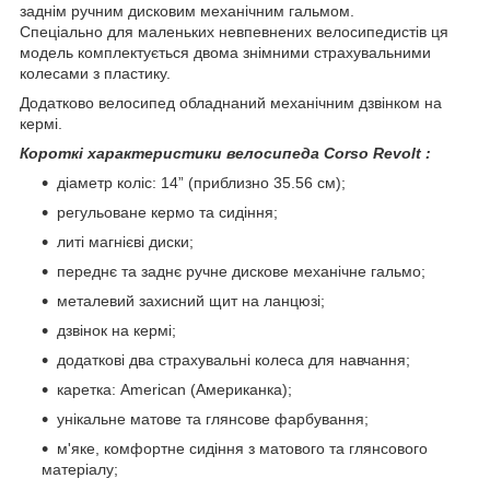
заднім ручним дисковим механічним гальмом.
Спеціально для маленьких невпевнених велосипедистів ця
модель комплектується двома знімними страхувальними
колесами з пластику.
Додатково велосипед обладнаний механічним дзвінком на
кермі.
Короткі характеристики велосипеда Corso Revolt :
діаметр коліс: 14” (приблизно 35.56 см);
регульоване кермо та сидіння;
литі магнієві диски;
переднє та заднє ручне дискове механічне гальмо;
металевий захисний щит на ланцюзі;
дзвінок на кермі;
додаткові два страхувальні колеса для навчання;
каретка: American (Американка);
унікальне матове та глянсове фарбування;
м'яке, комфортне сидіння з матового та глянсового
матеріалу;