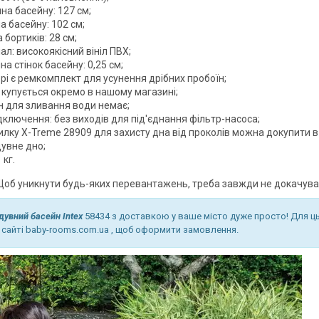
на басейну: 127 см;
 басейну: 102 см;
 бортиків: 28 см;
ал: високоякісний вініл ПВХ;
а стінок басейну: 0,25 см;
рі є ремкомплект для усунення дрібних пробоїн;
 купується окремо в нашому магазині;
н для зливання води немає;
дключення: без виходів для під'єднання фільтр-насоса;
илку X-Treme 28909 для захисту дна від проколів можна докупити в
дувне дно;
 кг.
б уникнути будь-яких перевантажень, треба завжди не докачувати
дувний басейн Intex
58434 з доставкою у ваше місто дуже просто! Для ц
 сайті baby-rooms.com.ua , щоб оформити замовлення.