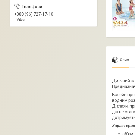
+380 (96) 727-17-10
Viber
Опис
Дитячий над
Предназначе
Басейн прос
водним ро
Дітлахи, пр
дні не стан
дотримуєтьс
Характерис
об'єм: