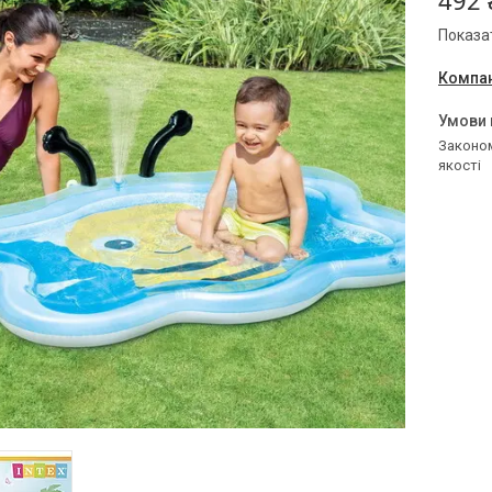
492 
Показат
Компан
Законом не передбачено повернення та обмін даного товару належної
якості