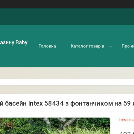
газину Baby
Головна
Каталог товарів
Про н
й басейн Intex 58434 з фонтанчиком на 59 
Немає в