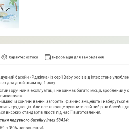
Характеристики
Інформація для замовлення
увний басейн «Рджілка» із серії Baby pools від Intex стане улюбле
н для дітей віком від 1 року.
тий і зручний в експлуатації, не займає багато місця, зроблений у
зпилювачем.
иймаючи сонячні ванни, загорять, фізично зміцніють і наберуться ен
овить труднощів. Але все ж краще зупинити свій вибір на басейні для
я високих стандартів якості під час її виготовлення.
тики надувного басейну Intex 58434:
 59 л (80% наповнення);