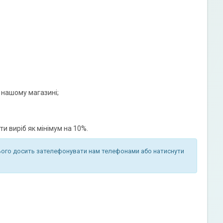
 нашому магазині;
 виріб як мінімум на 10%.
ього досить зателефонувати нам телефонами або натиснути