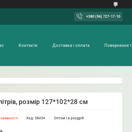
+380 (96) 727-17-10
ас
Контакти
Доставка і оплата
Повернення т
літрів, розмір 127*102*28 см
 наявності
Код:
58434
Оптом і в роздріб