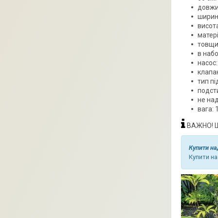
довжи
ширина
висота
матері
товщин
в набо
насос:
клапа
тип пі
подст
не на
вага: 1
ВАЖНО! Що
Купити на
Купити на