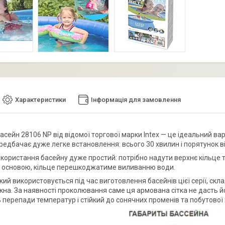
Характеристики
Інформація для замовлення
сейн 28106 NP від відомої торгової марки Intex — це ідеальний варіа
редбачає дуже легке встановлення: всього 30 хвилин і порятунок ві
користання басейну дуже простий: потрібно надути верхнє кільце т
з основою, кільце перешкоджатиме виливанню води.
кий використовується під час виготовлення басейнів цієї серії, скл
окна. За наявності проколювання саме ця армована сітка не дасть й
перепади температур і стійкий до сонячних променів та побутової х