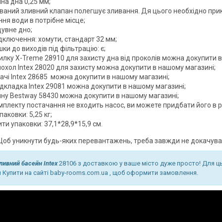
на дна 0,25 мм;
ваний зливний клапан полегшує зливання. Дя цього необхідно при
ня води в потрібне місце;
дувне дно;
дключення: хомути, стандарт 32 мм;
ки до виходів під фільтрацію: є;
илку X-Treme 28910 для захисту дна від проколів можна докупити в
чохол Intex 28020 для захисту можна докупити в нашому магазині;
ачі Intex 28685 можна докупити в нашому магазині;
ідкладка Intex 29081 можна докупити в нашому магазині;
ну Bestway 58430 можна докупити в нашому магазині;
плекту постачання не входить насос, ви можете придбати його в роз
паковки: 5,25 кг;
ти упаковки: 37,1*28,9*15,9 см.
б уникнути будь-яких перевантажень, треба завжди не докачувати
ливний басейн Intex
28106 з доставкою у ваше місто дуже просто! Для ц
 Купити на сайті baby-rooms.com.ua , щоб оформити замовлення.