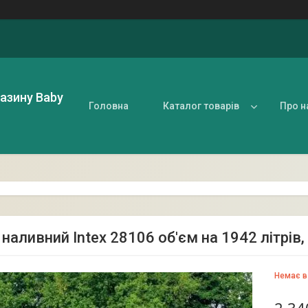
газину Baby
Головна
Каталог товарів
Про н
наливний Intex 28106 об'єм на 1942 літрів
Немає в