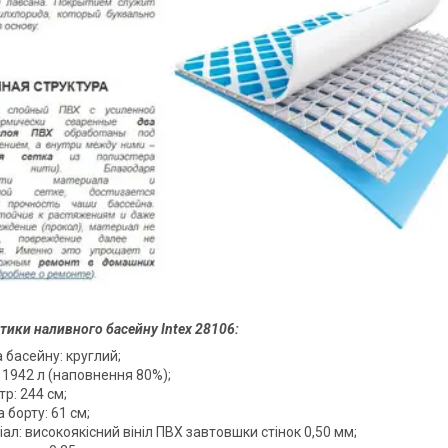
тики наливного басейну Intex 28106:
 басейну: круглий;
 1942 л (наповнення 80%);
р: 244 см;
 борту: 61 см;
ал: високоякісний вініл ПВХ завтовшки стінок 0,50 мм;