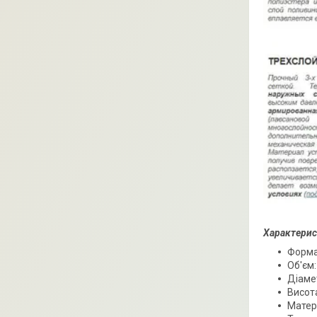
Характерис
Форма
Об'єм:
Діамет
Висота
Матері