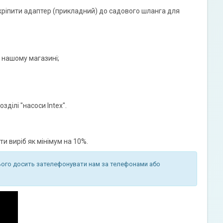
кріпити адаптер (прикладний) до садового шланга для
 нашому магазині;
ділі "насоси Intex".
 виріб як мінімум на 10%.
ього досить зателефонувати нам за телефонами або