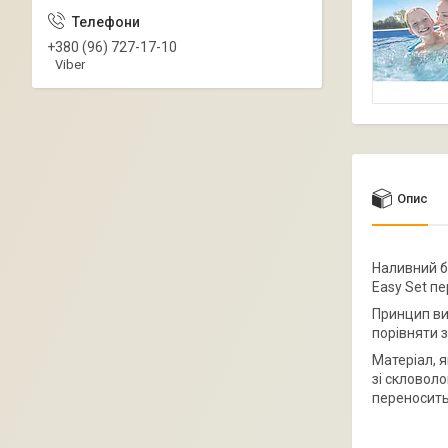
+380 (96) 727-17-10
Viber
Опис
Наливний ба
Easy Set пе
Принцип ви
порівняти 
Матеріал, я
зі скловол
переносить 