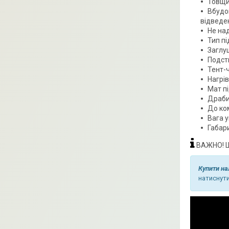
Товщи
Вбудо
відведен
Не на
Тип пі
Заглуш
Подст
Тент-
Нагрів
Мат п
Драби
До ком
Вага у
Габари
ВАЖНО! Що
Купити на
натиснути