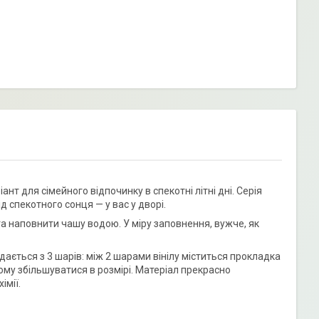
нт для сімейного відпочинку в спекотні літні дні. Серія
д спекотного сонця — у вас у дворі.
а наповнити чашу водою. У міру заповнення, вужче, як
адається з 3 шарів: між 2 шарами вінілу міститься прокладка
ому збільшуватися в розмірі. Матеріал прекрасно
імії.