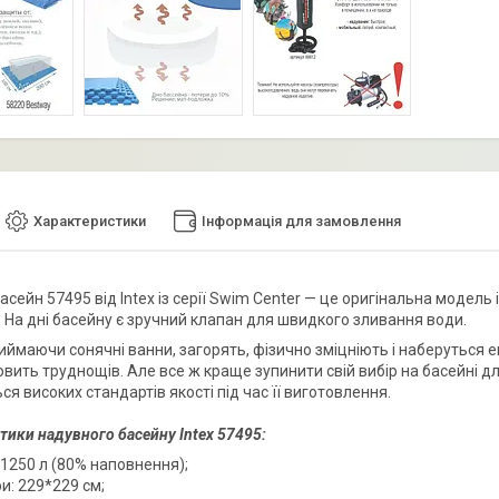
Характеристики
Інформація для замовлення
асейн 57495 від Intex із серії Swim Center — це оригінальна модел
. На дні басейну є зручний клапан для швидкого зливання води.
иймаючи сонячні ванни, загорять, фізично зміцніють і наберуться ен
овить труднощів. Але все ж краще зупинити свій вибір на басейні для
я високих стандартів якості під час її виготовлення.
тики надувного басейну Intex 57495:
 1250 л (80% наповнення);
и: 229*229 см;