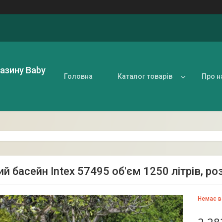
газину Baby
Головна
Каталог товарів
Про н
й басейн Intex 57495 об'єм 1250 літрів, р
Немає в