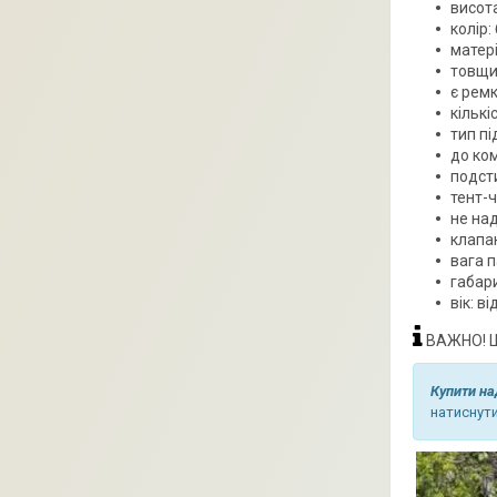
висота
колір:
матері
товщин
є рем
кількі
тип пі
до ком
подст
тент-
не на
клапан
вага п
габари
вік: ві
ВАЖНО! Що
Купити на
натиснути