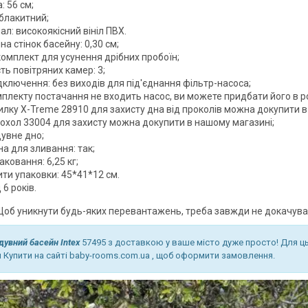
: 56 см;
 блакитний;
ал: високоякісний вініл ПВХ.
а стінок басейну: 0,30 см;
комплект для усунення дрібних пробоїн;
сть повітряних камер: 3;
дключення: без виходів для під'єднання фільтр-насоса;
плекту постачання не входить насос, ви можете придбати його в роз
илку X-Treme 28910 для захисту дна від проколів можна докупити в
чохол 33004 для захисту можна докупити в нашому магазині;
дувне дно;
а для зливання: так;
аковання: 6,25 кг;
ти упаковки: 45*41*12 см.
д 6 років.
б уникнути будь-яких перевантажень, треба завжди не докачувати
дувний басейн Intex
57495 з доставкою у ваше місто дуже просто! Для ц
 Купити на сайті baby-rooms.com.ua , щоб оформити замовлення.