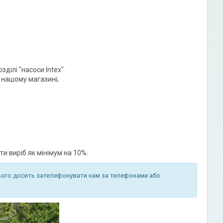
ділі "насоси Intex".
 нашому магазині;
 виріб як мінімум на 10%.
ього досить зателефонувати нам за телефонами або