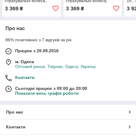
страхувальні колеса,
страхувальні колеса,
16",
ручне гальмо та дзвіночок
ручне гальмо та дзвіночок
стра
3 369
3 369
3 9
₴
₴
коле
кош
Про нас
86% позитивних з 7 відгуків за рік
Працює з 20.09.2016
м. Одеса
Оптовий ринок, Таїрово, Одеса, Україна
Контакти
Сьогодні працює з 09:00 до 20:00
Показати весь графік роботи
Про нас
Контакти