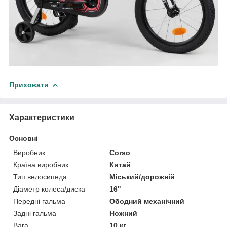
Приховати
Характеристики
Основні
Виробник
Corso
Країна виробник
Китай
Тип велосипеда
Міський/дорожній
Діаметр колеса/диска
16"
Передні гальма
Ободний механічний
Задні гальма
Ножний
Вага
10 кг