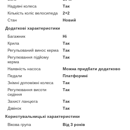
Надувні колеса
Так
Кількість коліс велосипеда
2+2
Стан
Новий
Додаткові характеристики
Багажник
Ні
Крила
Так
Регульований винос керма
Так
Регулювання підйому
Так
керма
Наявність насоса
Можна придбати додатково
Педали
Платформні
Знімні допоміжні колеса
Так
Регулювання висоти
Так
сидіння
Захист ланцюга
Так
Дзвінок
Так
Користувальницькі характеристики
Вікова група
Від 3 років