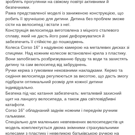
зроблять прогулянки на свіжому повітрі активними й
безпечними.
Рама представленої моделі із заниженою конструкцією, що
робить її зручнішою для дитини. Дитина без проблем зможе
сісти на велосипед і встати з неї.
Конструкція велосипеда виготовлена з міцного сталевого
сплаву, який не дасть його рамі деформуватися й
забезпечить її стійкістю до пошкоджень.
Колеса Corso 16" з надувною камерою на металевих дисках зі
спицями. Над кожним колесом встановлені крила з пластику.
Вони запобігають розбризкуванню бруду та води та захистять
дитину та сам велосипед від забруднень.
Ручки керма з гумовими нековзними накладками. Кермо та
сидіння велосипеда регулюються за висотою, що дасть змогу
підібрати оптимальний розмір для кожної дитини
індивідуально.
Безпека під час катання забезпечать: металевий захисний
щит на ланцюгу велосипеда, а також два світловідбивні
катафоти.
Corso 16" обладнаний заднім ножним і переднім ручним
гальмами.
Спеціально для маленьких невпевнених велосипедистів ця
модель комплектується двома знімними страхувальними
колесами з пластику і невеликою батьківською ручкою на