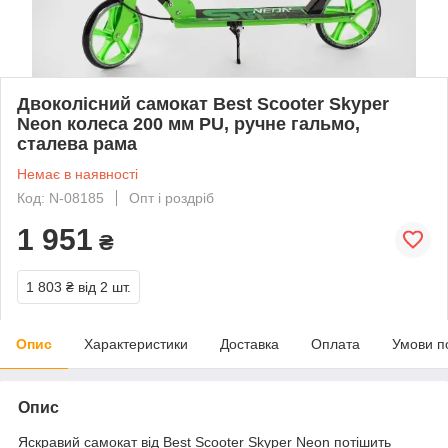
Двоколісний самокат Best Scooter Skyper
Neon колеса 200 мм PU, ручне гальмо,
сталева рама
Немає в наявності
Код: N-08185
Опт і роздріб
1 951
₴
1 803 ₴
від 2 шт.
Опис
Характеристики
Доставка
Оплата
Умови п
Опис
Яскравий самокат від Best Scooter Skyper Neon потішить