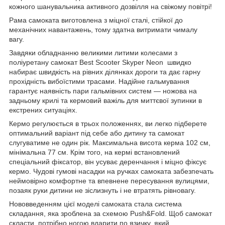
кожного шанувальника активного дозвілля на свіжому повітрі!
Рама самоката виготовлена з міцної сталі, стійкої до
механічних навантажень, тому здатна витримати чималу
вагу.
Завдяки обладнанню великими литими колесами з
поліуретану самокат Best Scooter Skyper Neon швидко
набирає швидкість на рівних ділянках дороги та дає гарну
прохідність вибоїстими трасами. Надійне гальмування
гарантує наявність пари гальмівних систем — ножова на
задньому крилі та кермовий важіль для миттєвої зупинки в
екстрених ситуаціях.
Кермо регулюється в трьох положеннях, ви легко підберете
оптимальний варіант під себе або дитину та самокат
слугуватиме не один рік. Максимальна висота керма 102 см,
мінімальна 77 см. Крім того, на кермі встановлений
спеціальний фіксатор, він усуває деренчання і міцно фіксує
кермо. Чудові гумові насадки на ручках самоката забезпечать
неймовірно комфортне та впевнене пересування вулицями,
позаяк руки дитини не зіслизнуть і не втратять рівновагу.
Нововведенням цієї моделі самоката стала система
складання, яка зроблена за схемою Push&Fold. Щоб самокат
скласти, потрібно ногою вдарити по язичку, який