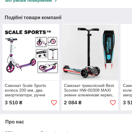
Всі умови повернення
Подібні товари компанії
Самокат Scale Sports
Самокат триколісний Best
Само
колеса 200 мм, два
Scooter HW-00308 MAXI
коле
амортизатори, ручне
знімне алюмінієве кермо,
амор
гальмо, з ліхтариком
передні колеса PU
галь
3 510
2 084
3 5
₴
₴
підсклянником дзвіночком
120х45мм, зі світлом
підс
фарою
фар
Про нас