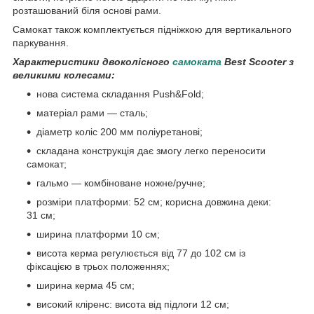
розташований біля основі рами.
Самокат також комплектується підніжкою для вертикального
паркування.
Характеристики двоколісного
самоката
Best Scooter з
великими колесами:
нова система складання Push&Fold;
матеріал рами — сталь;
діаметр коліс 200 мм поліуретанові;
складана конструкція дає змогу легко переносити
самокат;
гальмо — комбіноване ножне/ручне;
розміри платформи: 52 см; корисна довжина деки:
31 см;
ширина платформи 10 см;
висота керма регулюється від 77 до 102 см із
фіксацією в трьох положеннях;
ширина керма 45 см;
високий кліренс: висота від підлоги 12 см;