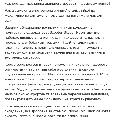
кожного шанувальника активного дозвілля на свіжому повітрі!
Рама самоката виготовлена з міцної сталі, стійкої до
механічних навантажень, тому здатна витримати чималу
вагу.
Завдяки обладнанню великими литими колесами з
поліуретану самокат Best Scooter Skyper Neon швидко
набирає швидкість на рівних ділянках дороги та дає гарну
прохідність вибоїстими трасами. Надійне гальмування
гарантує наявність пари гальмівних систем — ножова на
задньому крилі та кермовий важіль для миттєвої зупинки в
екстрених ситуаціях.
Кермо регулюється в трьох положеннях, ви легко підберете
оптимальний варіант під себе або дитину та самокат
слугуватиме не один рік. Максимальна висота керма 102 см,
мінімальна 77 см. Крім того, на кермі встановлений
спеціальний фіксатор, він усуває деренчання і міцно фіксує
кермо. Чудові гумові насадки на ручках самоката забезпечать
неймовірно комфортне та впевнене пересування вулицями,
позаяк руки дитини не зіслизнуть і не втратять рівновагу.
Нововведенням цієї моделі самоката стала система
складання, яка зроблена за схемою Push&Fold. Щоб самокат
скласти, потрібно ногою вдарити по язичку, який