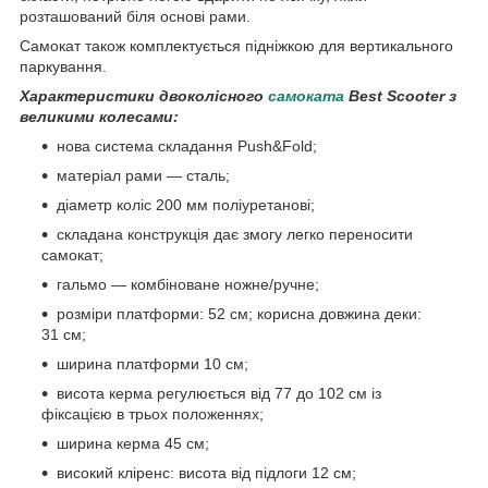
розташований біля основі рами.
Самокат також комплектується підніжкою для вертикального
паркування.
Характеристики двоколісного
самоката
Best Scooter з
великими колесами:
нова система складання Push&Fold;
матеріал рами — сталь;
діаметр коліс 200 мм поліуретанові;
складана конструкція дає змогу легко переносити
самокат;
гальмо — комбіноване ножне/ручне;
розміри платформи: 52 см; корисна довжина деки:
31 см;
ширина платформи 10 см;
висота керма регулюється від 77 до 102 см із
фіксацією в трьох положеннях;
ширина керма 45 см;
високий кліренс: висота від підлоги 12 см;