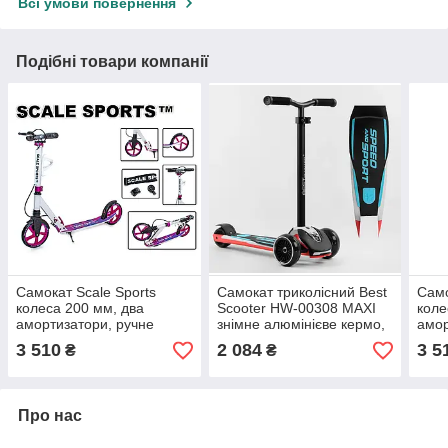
Всі умови повернення
Подібні товари компанії
Самокат Scale Sports
Самокат триколісний Best
Само
колеса 200 мм, два
Scooter HW-00308 MAXI
коле
амортизатори, ручне
знімне алюмінієве кермо,
амор
гальмо, з ліхтариком
передні колеса PU
галь
3 510
2 084
3 5
₴
₴
підсклянником дзвіночком
120х45мм, зі світлом
підс
фарою
фар
Про нас