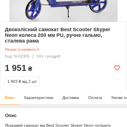
Двоколісний самокат Best Scooter Skyper
Neon колеса 200 мм PU, ручне гальмо,
сталева рама
Немає в наявності
Код: N-02305
Опт і роздріб
1 951
₴
1 803 ₴
від 2 шт.
Опис
Характеристики
Доставка
Оплата
Умови п
Опис
Яскравий самокат від Best Scooter Skyper Neon потішить