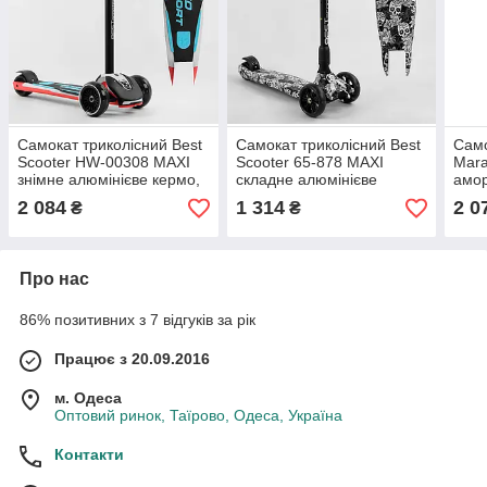
Самокат триколісний Best
Самокат триколісний Best
Само
Scooter HW-00308 MAXI
Scooter 65-878 MAXI
Mara
знімне алюмінієве кермо,
складне алюмінієве
амор
передні колеса PU
кермо, 3 колеса PU зі
200
2 084
1 314
2 0
₴
₴
120х45мм, зі світлом
світлом, переднє 130 мм,
заднє 80 мм
Про нас
86% позитивних з 7 відгуків за рік
Працює з 20.09.2016
м. Одеса
Оптовий ринок, Таїрово, Одеса, Україна
Контакти