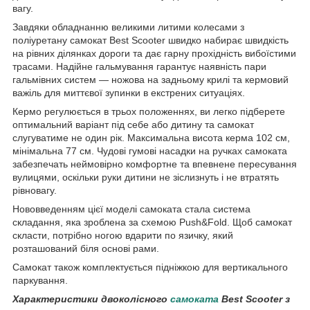
вагу.
Завдяки обладнанню великими литими колесами з
поліуретану самокат Best Scooter швидко набирає швидкість
на рівних ділянках дороги та дає гарну прохідність вибоїстими
трасами. Надійне гальмування гарантує наявність пари
гальмівних систем — ножова на задньому крилі та кермовий
важіль для миттєвої зупинки в екстрених ситуаціях.
Кермо регулюється в трьох положеннях, ви легко підберете
оптимальний варіант під себе або дитину та самокат
слугуватиме не один рік. Максимальна висота керма 102 см,
мінімальна 77 см. Чудові гумові насадки на ручках самоката
забезпечать неймовірно комфортне та впевнене пересування
вулицями, оскільки руки дитини не зіслизнуть і не втратять
рівновагу.
Нововведенням цієї моделі самоката стала система
складання, яка зроблена за схемою Push&Fold. Щоб самокат
скласти, потрібно ногою вдарити по язичку, який
розташований біля основі рами.
Самокат також комплектується підніжкою для вертикального
паркування.
Характеристики двоколісного
самоката
Best Scooter з