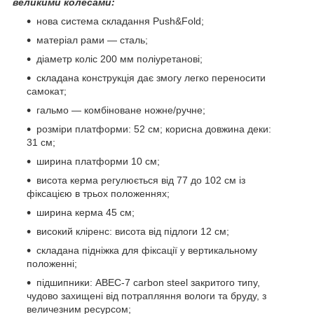
великими колесами:
нова система складання Push&Fold;
матеріал рами — сталь;
діаметр коліс 200 мм поліуретанові;
складана конструкція дає змогу легко переносити
самокат;
гальмо — комбіноване ножне/ручне;
розміри платформи: 52 см; корисна довжина деки:
31 см;
ширина платформи 10 см;
висота керма регулюється від 77 до 102 см із
фіксацією в трьох положеннях;
ширина керма 45 см;
високий кліренс: висота від підлоги 12 см;
складана підніжка для фіксації у вертикальному
положенні;
підшипники: ABEC-7 carbon steel закритого типу,
чудово захищені від потрапляння вологи та бруду, з
величезним ресурсом;