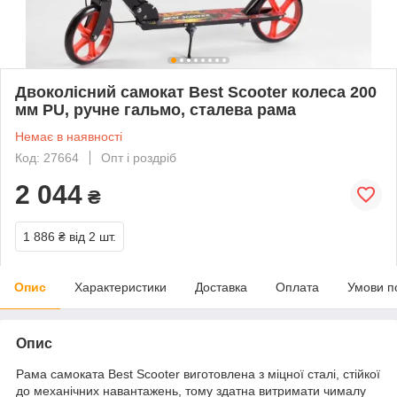
Двоколісний самокат Best Scooter колеса 200
мм PU, ручне гальмо, сталева рама
Немає в наявності
Код: 27664
Опт і роздріб
2 044
₴
1 886 ₴
від 2 шт.
Опис
Характеристики
Доставка
Оплата
Умови п
Опис
Рама самоката Best Scooter виготовлена з міцної сталі, стійкої
до механічних навантажень, тому здатна витримати чималу