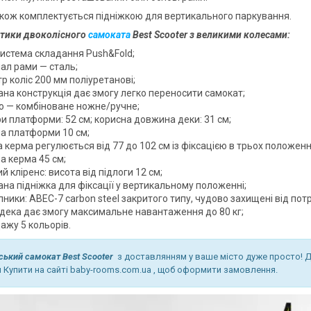
кож комплектується підніжкою для вертикального паркування.
тики двоколісного
самоката
Best Scooter з великими колесами:
система складання Push&Fold;
ал рами — сталь;
р коліс 200 мм поліуретанові;
ана конструкція дає змогу легко переносити самокат;
о — комбіноване ножне/ручне;
и платформи: 52 см; корисна довжина деки: 31 см;
а платформи 10 см;
 керма регулюється від 77 до 102 см із фіксацією в трьох положенн
а керма 45 см;
й кліренс: висота від підлоги 12 см;
на підніжка для фіксації у вертикальному положенні;
ники: ABEC-7 carbon steel закритого типу, чудово захищені від по
 дека дає змогу максимальне навантаження до 80 кг;
ажу 5 кольорів.
ський самокат Best Scooter
з
доставлянням у ваше місто дуже просто! 
 Купити на сайті baby-rooms.com.ua , щоб оформити замовлення.