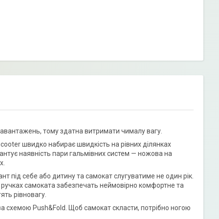
х навантажень, тому здатна витримати чималу вагу.
ooter швидко набирає швидкість на рівних ділянках
рантує наявність пари гальмівних систем — ножова на
х.
т під себе або дитину та самокат слугуватиме не один рік.
на ручках самоката забезпечать неймовірно комфортне та
ять рівновагу.
за схемою Push&Fold. Щоб самокат скласти, потрібно ногою