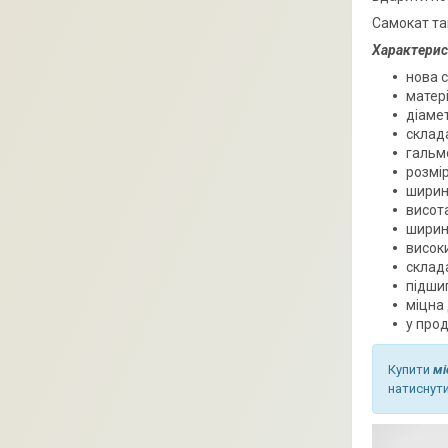
Самокат та
Характерис
нова 
матері
діамет
склад
гальм
розмір
ширин
висота
ширин
високи
склада
підшип
міцна
у прод
Купити
мі
натиснути