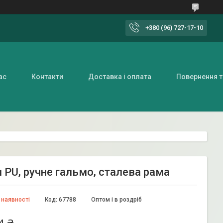
+380 (96) 727-17-10
ас
Контакти
Доставка і оплата
Повернення т
 PU, ручне гальмо, сталева рама
 наявності
Код:
67788
Оптом і в роздріб