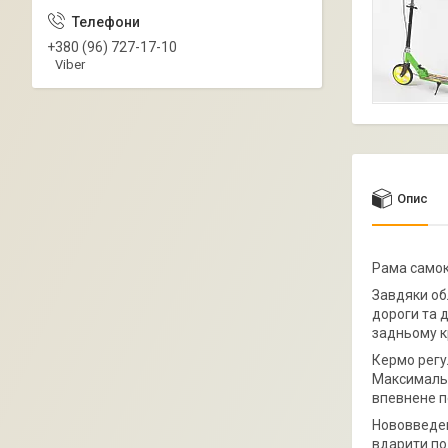
+380 (96) 727-17-10
Viber
Опис
Рама самок
Завдяки об
дороги та 
задньому к
Кермо регу
Максимальн
впевнене пе
Нововведен
вдарити по