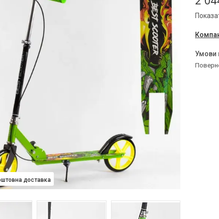
2 04
Показат
Компан
поверн
оштовна доставка