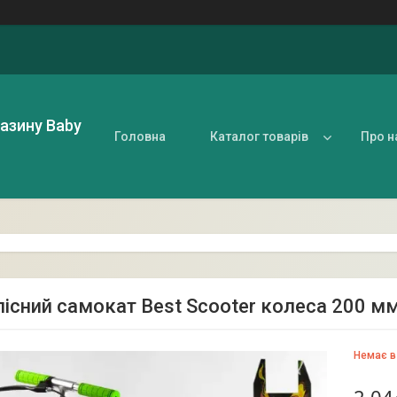
газину Baby
Головна
Каталог товарів
Про н
існий самокат Best Scooter колеса 200 мм
Немає в