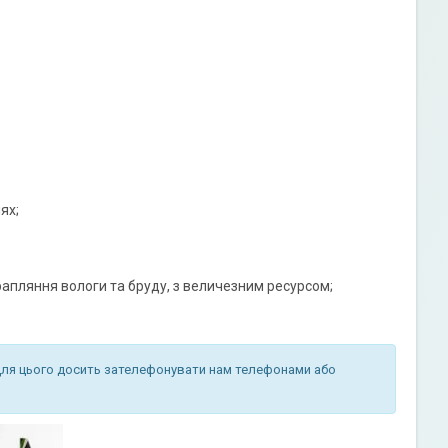
ях;
трапляння вологи та бруду, з величезним ресурсом;
Для цього досить зателефонувати нам телефонами або