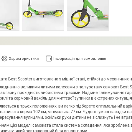
Характеристики
Інформація для замовлення
ата Best Scooter виготовлена з міцної сталі, стійкої до механічни
ладнанню великими литими колесами з поліуретану самокат Best Sc
дає гарну прохідність вибоїстими трасами. Надійне гальмування га
рилі та кермовий важіль для миттєвої зупинки в екстрених ситуація
люється в трьох положеннях, ви легко підберете оптимальний варіан
а висота керма 102 см, мінімальна 77 см. Чудові гумові насадки 
ресування вулицями, оскільки руки дитини не зіслизнуть і не втрат
ням цієї моделі самоката стала система складання, яка зроблена 
 язичку, який розташований біля основі рами.