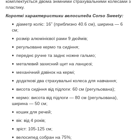
комплектується двома знімними страхувальними колесами з
пластику.
Короткі характеристики велосипеда Corso Sweety:
діаметр коліс: 16” (приблизно 40.6 см), ширина — 6
см;
розмір алюмінієвої рами 9 дюймів;
регульоване кермо та сидіння;
переднє ручне та заднє ножне гальмо;
металевий захисний щит на ланцюзі;
механічний дзвінок на кермі;
додаткові два страхувальні колеса для навчання;
висота сидіння від підлоги: 60 см (регульована);
кермо: висота від підлоги — 80 см (регульована),
ширина — 50 см;
кошик для речей;
вік: від 4 років;
зріст: 105-125 см;
велосипед собран на 75%;