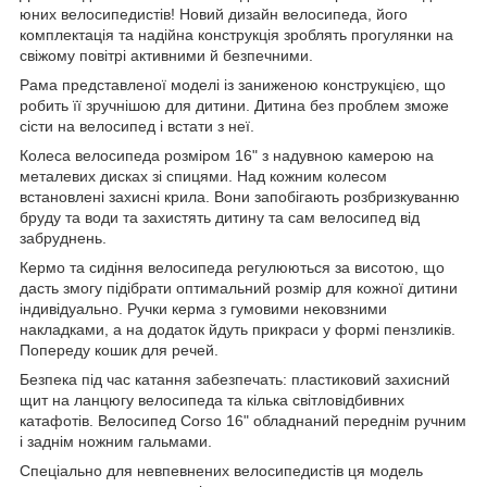
юних велосипедистів! Новий дизайн велосипеда, його
комплектація та надійна конструкція зроблять прогулянки на
свіжому повітрі активними й безпечними.
Рама представленої моделі із заниженою конструкцією, що
робить її зручнішою для дитини. Дитина без проблем зможе
сісти на велосипед і встати з неї.
Колеса велосипеда розміром 16" з надувною камерою на
металевих дисках зі спицями. Над кожним колесом
встановлені захисні крила. Вони запобігають розбризкуванню
бруду та води та захистять дитину та сам велосипед від
забруднень.
Кермо та сидіння велосипеда регулюються за висотою, що
дасть змогу підібрати оптимальний розмір для кожної дитини
індивідуально. Ручки керма з гумовими нековзними
накладками, а на додаток йдуть прикраси у формі пензликів.
Попереду кошик для речей.
Безпека під час катання забезпечать: пластиковий захисний
щит на ланцюгу велосипеда та кілька світловідбивних
катафотів. Велосипед Corso 16" обладнаний переднім ручним
і заднім ножним гальмами.
Спеціально для невпевнених велосипедистів ця модель