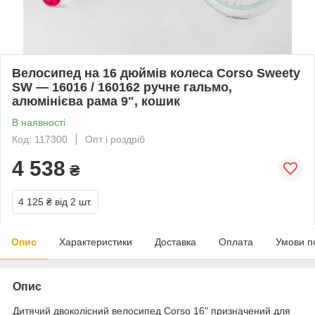
Велосипед на 16 дюймів колеса Corso Sweety
SW — 16016 / 160162 ручне гальмо,
алюмінієва рама 9", кошик
В наявності
Код: 117300
Опт і роздріб
4 538
₴
4 125 ₴
від 2 шт.
Опис
Характеристики
Доставка
Оплата
Умови п
Опис
Дитячий двоколісний велосипед Corso 16" призначений для