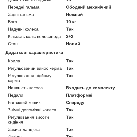
Передні гальма
Ободний механічний
Задні гальма
Ножний
Вага
10 кг
Надувні колеса
Так
Кількість коліс велосипеда
2+2
Стан
Новий
Додаткові характеристики
Крила
Так
Регульований винос керма
Так
Регулювання підйому
Так
керма
Наявність насоса
Входить до комплекту
Педали
Платформні
Багажний кошик
Спереду
Знімні допоміжні колеса
Так
Регулювання висоти
Так
сидіння
Захист ланцюга
Так
Дзвінок
Так