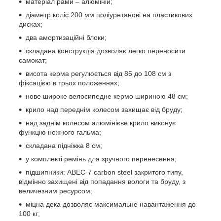
матеріал рами – алюміній;
діаметр коліс 200 мм поліуретанові на пластикових
дисках;
два амортизаційні блоки;
складана конструкція дозволяє легко переносити
самокат;
висота керма регулюється від 85 до 108 см з
фіксацією в трьох положеннях;
нове широке велосипедне кермо шириною 48 см;
крило над переднім колесом захищає від бруду;
над заднім колесом алюмінієве крило виконує
функцію ножного гальма;
складана підніжка 8 см;
у комплекті ремінь для зручного перенесення;
підшипники: ABEC-7 carbon steel закритого типу,
відмінно захищені від попадання вологи та бруду, з
величезним ресурсом;
міцна дека дозволяє максимальне навантаження до
100 кг;