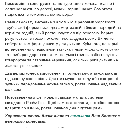
Високоміцна конструкція та поліуретанові колеса плавно і
легко ковзають по дорозі, маючи гарний накат. Самокати
надаються в комбінованих кольорах.
Рама самокату виконана з алюмінію з ребрами жорсткості
трубчастої форми і має два амортизаційні блоки: передній на
кермі та задній, який розташовується під основою. Кермо
регулюється в трьох положеннях, завдяки цьому Ви легко
виберете комфортну висоту для дитини. Крім того, на кермі
встановлений спеціальний затискач, який міцно фіксує ручки
та прибирає деренчання. М'які гумові грипси забезпечують
комфортне та стабільне керування, оскільки руки дитини не
зісковзнуть з основи.
Два великі колеса виготовлені з поліуретану, а також мають
підвищену зношеність. Для гальмування ходу або екстреної
зупинки передбачене ножне гальмо, розташоване над заднім
колесом.
Нововведенням цієї моделі самокату стала система
складання Push&Fold. Щоб самокат скласти, потрібно ногою
вдарити по язичку, розташованому на підставі рами.
Характеристики двоколісного
самоката
Best Scooter з
великими колесами: