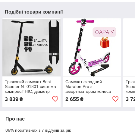
Подібні товари компанії
Трюковий самокат Best
Самокат складний
Трюк
Scooter N- 01801 система
Maraton Pro з
Scoo
компресії HIC, діаметр
амортизатором колеса
комп
коліс 120 мм, ширина
200 мм PU рожевий
колі
3 839
2 655
3 7
₴
₴
керма 58 см, пеги 2
керм
Про нас
86% позитивних з 7 відгуків за рік