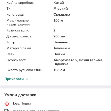
Країна виробник
Китай
Тип
Міський
Конструкція
Складана
Максимальне
100 кг
навантаження
Кількість коліс
2
Діаметр колеса
200 мм
Колір
Зелений
Матеріал рами
Алюміній
Стан
Новий
Особливості
Амортизатор, Ножні гальма,
Підніжка
Висота рульової стійки
108 см
Приховати
Умови доставки
Нова Пошта
Співпраця опт і дропшиппинг