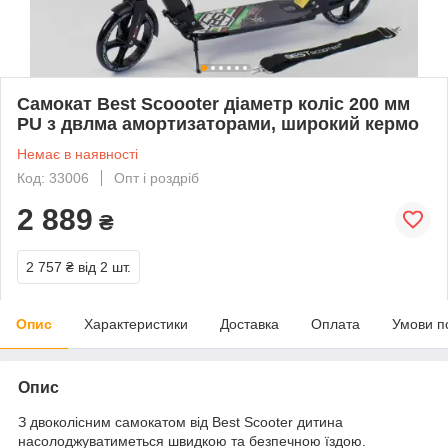
Самокат Best Scoooter діаметр коліс 200 мм
PU з двлма амортизаторами, широкий кермо
Немає в наявності
Код: 33006
Опт і роздріб
2 889
₴
2 757 ₴
від 2 шт.
Опис
Характеристики
Доставка
Оплата
Умови п
Опис
З двоколісним самокатом від Best Scooter дитина
насолоджуватиметься швидкою та безпечною їздою.