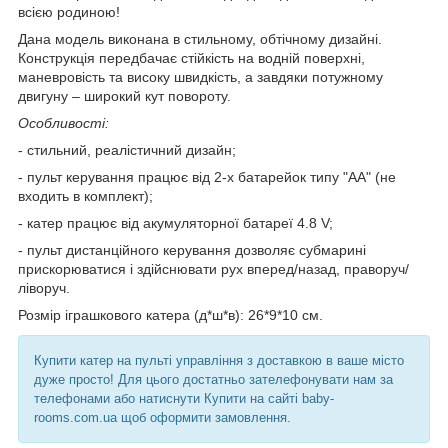
всією родиною!
Дана модель виконана в стильному, обтічному дизайні.
Конструкція передбачає стійкість на водній поверхні,
маневровість та високу швидкість, а завдяки потужному
двигуну – широкий кут повороту.
Особливості:
- стильний, реалістичний дизайн;
- пульт керування працює від 2-х батарейок типу "АА" (не
входить в комплект);
- катер працює від акумуляторної батареї 4.8 V;
- пульт дистанційного керування дозволяє субмарині
прискорюватися і здійснювати рух вперед/назад, праворуч/
ліворуч.
Розмір іграшкового катера (д*ш*в): 26*9*10 см.
Купити катер на пульті управління з доставкою в ваше місто
дуже просто! Для цього достатньо зателефонувати нам за
телефонами або натиснути Купити на сайті baby-
rooms.com.ua щоб оформити замовлення.