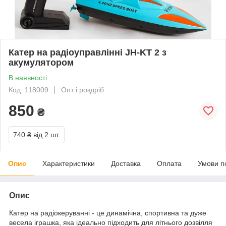
Катер на радіоуправлінні JH-KT 2 з
акумулятором
В наявності
Код: 118009
Опт і роздріб
850
₴
740 ₴
від 2 шт.
Опис
Характеристики
Доставка
Оплата
Умови п
Опис
Катер на радіокеруванні - це динамічна, спортивна та дуже
весела іграшка, яка ідеально підходить для літнього дозвілля