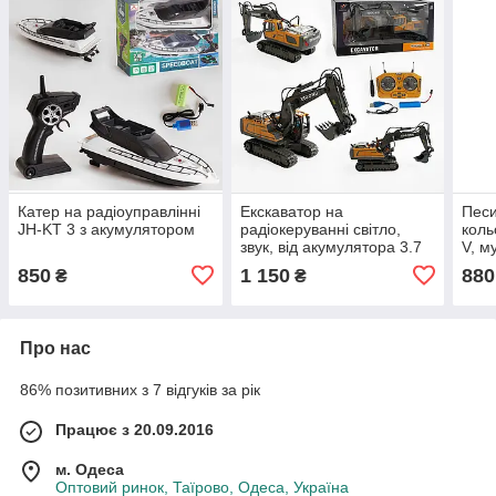
Катер на радіоуправлінні
Екскаватор на
Песи
JH-KT 3 з акумулятором
радіокеруванні світло,
коль
звук, від акумулятора 3.7
V, м
V, пульт 2.4 GHz, гумові
звук
850
1 150
880
₴
₴
гусені, металопластик,
сенс
копає, режими
Про нас
86% позитивних з 7 відгуків за рік
Працює з 20.09.2016
м. Одеса
Оптовий ринок, Таїрово, Одеса, Україна