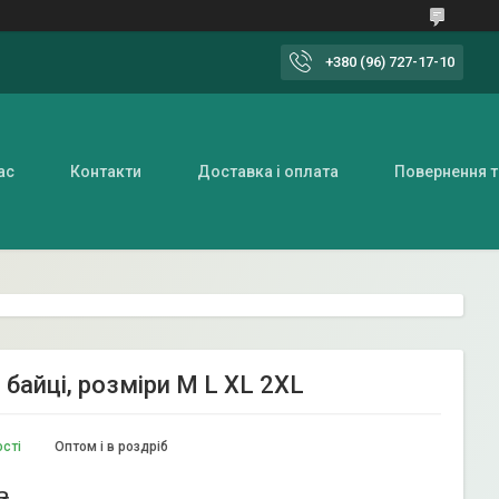
+380 (96) 727-17-10
ас
Контакти
Доставка і оплата
Повернення т
байці, розміри M L XL 2XL
ості
Оптом і в роздріб