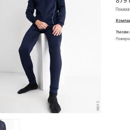
879 
Показат
Компан
поверн