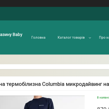
газину Baby
Головна
Каталог товарів
Про н
ча термобілизна Columbia микродайвинг на 
В наявн