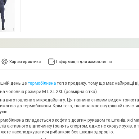
Характеристики
Інформація для замовлення
ішній день це
термобілизна
топ з продажу, тому що має найкращі ві
а чоловіча розміри M L XL 2XL (розмірна сітка).
на виготовлена з мікродайвінгу. Ця тканина є новим видом трикотаж
могою до термобілизни. Крім того, тканина має внутрішній начіс, 
усів.
ермобілизна складається з кофти з довгим рукавом та штанів, які 
ів активного відпочинку і занять спортом, адже не сковує рухів, а 
зможете насолоджуватися рибалкою без шкоди здоров'ю.