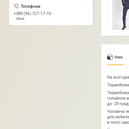
+380 (96) 727-17-10
Viber
Опис
На сьогодн
Термобілизн
Термобілиз
головною ви
до -20 град
Чоловіча т
для любител
в теплі і 