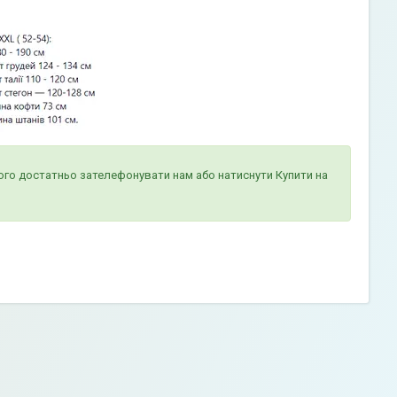
ого достатньо зателефонувати нам або натиснути Купити на