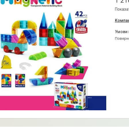
1 21
Показат
Компан
поверн