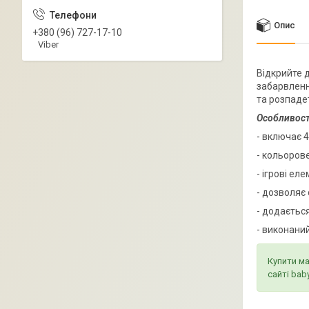
Опис
+380 (96) 727-17-10
Viber
Відкрийте 
забарвленн
та розпаде
Особливост
- включає 
- кольоров
- ігрові ел
- дозволяє 
- додаєтьс
- виконани
Купити ма
сайті ba