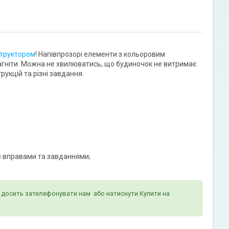
труктором
! Напівпрозорі елементи з кольоровим
магніти. Можна не хвилюватись, що будиночок не витримає
укцій та різні завдання.
з вправами та завданнями;
о досить зателефонувати нам або натиснути Купити на