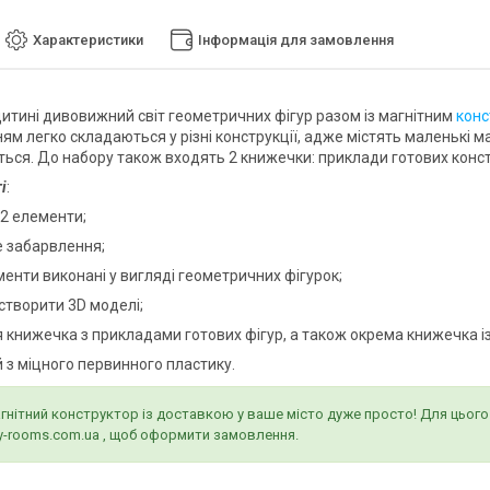
Характеристики
Інформація для замовлення
дитині дивовижний світ геометричних фігур разом із магнітним
конс
ям легко складаються у різні конструкції, адже містять маленькі 
ться. До набору також входять 2 книжечки: приклади готових констр
і
:
42 елементи;
е забарвлення;
ементи виконані у вигляді геометричних фігурок;
створити 3D моделі;
я книжечка з прикладами готових фігур, а також окрема книжечка і
й з міцного первинного пластику.
гнітний конструктор із доставкою у ваше місто дуже просто! Для цьог
by-rooms.com.ua , щоб оформити замовлення.