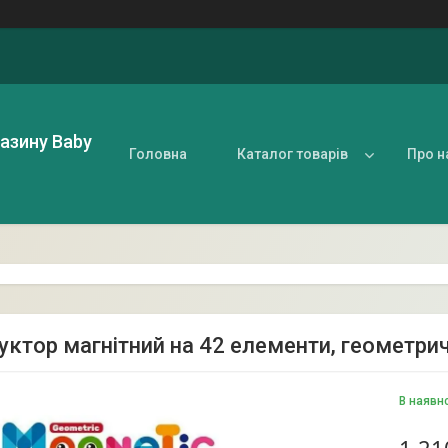
газину Baby
Головна
Каталог товарів
Про н
уктор магнітний на 42 елементи, геометрич
В наявн