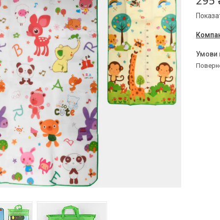
295 
Показат
Компан
поверн