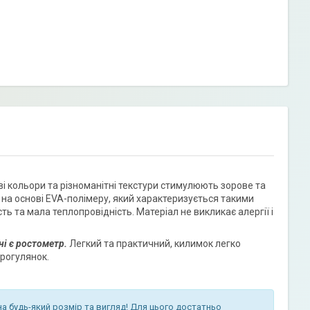
ві кольори та різноманітні текстури стимулюють зорове та
 на основі EVA-полімеру, який характеризується такими
ть та мала теплопровідність. Матеріал не викликає алергії і
ні є ростометр.
Легкий та практичний, килимок легко
прогулянок.
на будь-який розмір та вигляд! Для цього достатньо