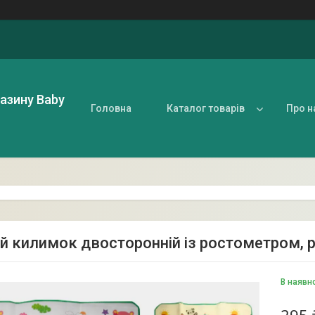
газину Baby
Головна
Каталог товарів
Про н
й килимок двосторонній із ростометром, 
В наявн