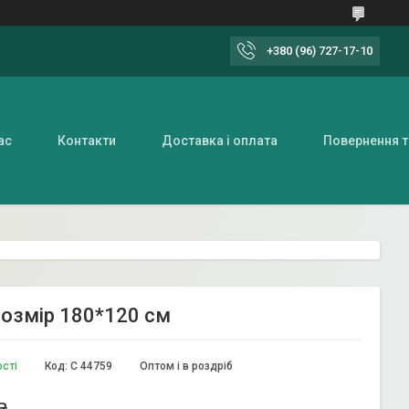
+380 (96) 727-17-10
ас
Контакти
Доставка і оплата
Повернення т
розмір 180*120 см
ості
Код:
C 44759
Оптом і в роздріб