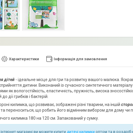
Характеристики
Інформація для замовлення
я дітей
- ідеальне місце для гри та розвитку вашого малюка. Яскра
сприйняття дитини. Виконаний із сучасного синтетичного матеріалу
ми як вологостійкість, еластичність, пружність, висока зносостійкіс
до дії грибків і бактерій.
ороні килимка, що розвиває, зображені різні тварини, на іншій
сторо
 та переноситься, що робить його відмінним вибором для дому чи 
ячого килимка 180 на 120 см. Запакований у сумку.
інтернет-магазині ви можете купити
дитячі
килимки
оптом та в роздріб 