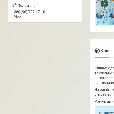
+380 (96) 727-17-10
Viber
Опис
Килимок дл
тактильне 
властивостя
не схильний 
На одній ст
стирається
Розмір дит
У нашому 