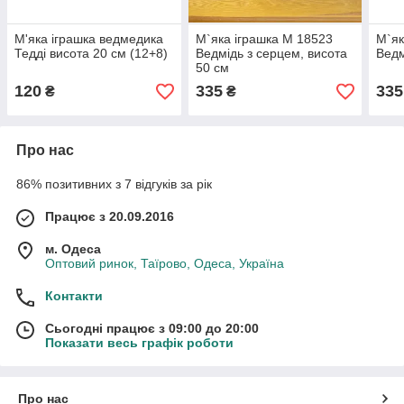
М'яка іграшка ведмедика
М`яка іграшка M 18523
М`як
Тедді висота 20 см (12+8)
Ведмідь з серцем, висота
Ведм
50 см
120
335
335
₴
₴
Про нас
86% позитивних з 7 відгуків за рік
Працює з 20.09.2016
м. Одеса
Оптовий ринок, Таїрово, Одеса, Україна
Контакти
Сьогодні працює з 09:00 до 20:00
Показати весь графік роботи
Про нас