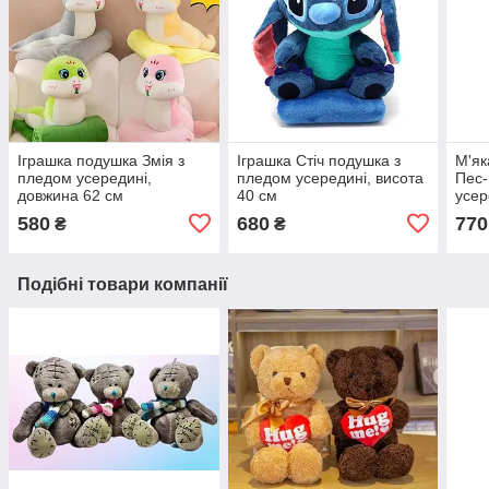
Іграшка подушка Змія з
Іграшка Стіч подушка з
М'як
пледом усередині,
пледом усередині, висота
Пес-
довжина 62 см
40 см
усер
580
680
770
₴
₴
Подібні товари компанії