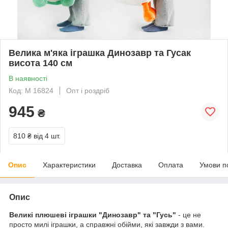
Велика м'яка іграшка Динозавр та Гусак
висота 140 см
В наявності
Код: М 16824
Опт і роздріб
945
₴
810 ₴
від 4 шт.
Опис
Характеристики
Доставка
Оплата
Умови п
Опис
Великі плюшеві іграшки "Динозавр" та "Гусь"
- це не
просто милі іграшки, а справжні обійми, які завжди з вами.