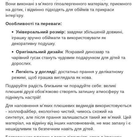
Вони виконані з м'якого гіпоалергенного матеріалу, приємного
на дотик, і відмінно підходять для обіймів та прикраси
інтер'єру.
Особливості та переваги:
Універсальний розмір:
завдяки збільшеній довжині,
іграшку зручно обіймати та використовувати як
декоративну подушку.
Оригінальний дизайн
: Яскравий динозавр та
чарівний гусак стануть чудовим подарунком для дітей та
дорослих.
Легкість у догляді:
достатньо прання у делікатному
режимі, щоб іграшка виглядала як нова.
Подаруйте радість близьким чи порадуйте себе: великі
плюшеві друзі обов'язково створять затишну атмосферу та
піднімуть настрій!
Для наповнення м'яких плюшевих ведмедів використовуються
- холлофайбер, екологічно чистий, чимось схожий на
синтепух, але після прання залишається такий же м'який. Цей
матеріал, на відміну від інших наповнювачів, не має запаху і є
нешкідливим та безпечним навіть для дітей.
Безперечним плюсом є повна відсутність клею в іграшках,