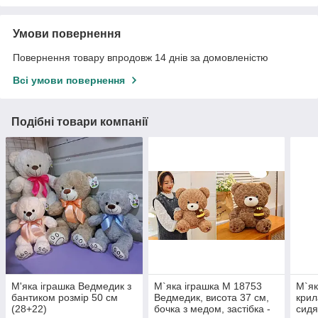
Умови повернення
Повернення товару впродовж 14 днів за домовленістю
Всі умови повернення
Подібні товари компанії
М'яка іграшка Ведмедик з
М`яка іграшка M 18753
М`як
бантиком розмір 50 см
Ведмедик, висота 37 см,
крил
(28+22)
бочка з медом, застібка -
сидя