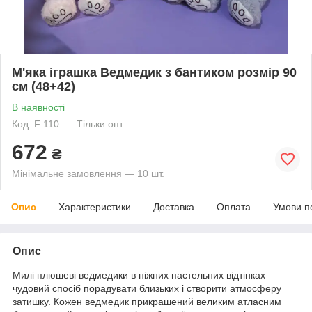
М'яка іграшка Ведмедик з бантиком розмір 90
см (48+42)
В наявності
Код: F 110
Тільки опт
672
₴
Мінімальне замовлення — 10 шт.
Опис
Характеристики
Доставка
Оплата
Умови п
Опис
Милі плюшеві ведмедики в ніжних пастельних відтінках —
чудовий спосіб порадувати близьких і створити атмосферу
затишку. Кожен ведмедик прикрашений великим атласним