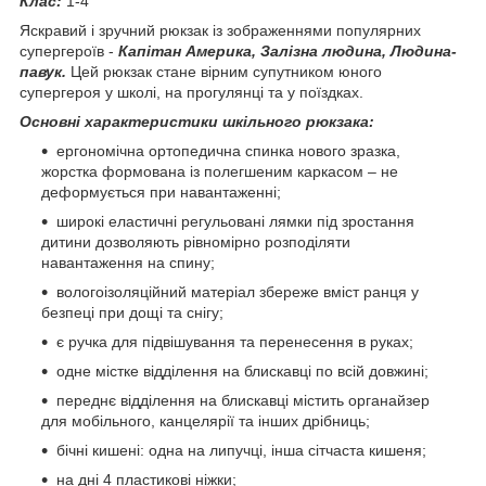
Клас:
1-4
Яскравий і зручний рюкзак із зображеннями популярних
супергероїв -
Капітан Америка, Залізна людина, Людина-
павук.
Цей рюкзак стане вірним супутником юного
супергероя у школі, на прогулянці та у поїздках.
Основні характеристики шкільного рюкзака:
ергономічна ортопедична спинка нового зразка,
жорстка формована із полегшеним каркасом – не
деформується при навантаженні;
широкі еластичні регульовані лямки під зростання
дитини дозволяють рівномірно розподіляти
навантаження на спину;
вологоізоляційний матеріал збереже вміст ранця у
безпеці при дощі та снігу;
є ручка для підвішування та перенесення в руках;
одне містке відділення на блискавці по всій довжині;
переднє відділення на блискавці містить органайзер
для мобільного, канцелярії та інших дрібниць;
бічні кишені: одна на липучці, інша сітчаста кишеня;
на дні 4 пластикові ніжки;