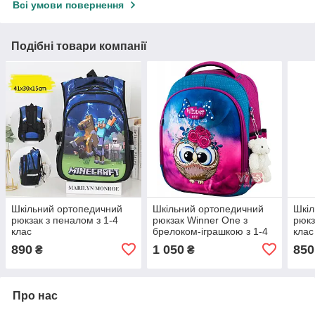
Всі умови повернення
Подібні товари компанії
Шкільний ортопедичний
Шкільний ортопедичний
Шкіл
рюкзак з пеналом з 1-4
рюкзак Winner One з
рюкз
клас
брелоком-іграшкою з 1-4
клас
клас
890
1 050
850
₴
₴
Про нас