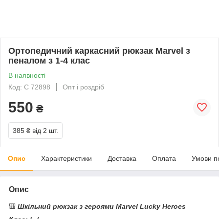
Ортопедичний каркасний рюкзак Marvel з
пеналом з 1-4 клас
В наявності
Код: C 72898
Опт і роздріб
550
₴
385 ₴
від 2 шт.
Опис
Характеристики
Доставка
Оплата
Умови п
Опис
🎒
Шкільний рюкзак з героями Marvel Lucky Heroes