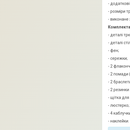
- додатков
- розміри т
- виконане 
Комплекта
- деталі тр
- деталі ст
- фен;
- сережки;
- 2 флакон
- 2 помади 
- 2 браслет
- 2 резинки
- щітка для
- люстерко;
- 4 каблучк
- наклейки.