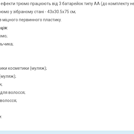
і ефекти трюмо працюють від 3 батарейок типу АА (до комплекту не
рюмо у зібраному стані - 43х30.5х75 см;
з міцного первинного пластику.
ція:
юмо;
ільчика;
чики косметики (муляж);
(муляж);
и;
 для волосся;
 волосся;
и: