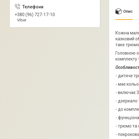
Опис
+380 (96) 727-17-10
Viber
Кожна мале
казковий об
таке трюмо
Головною о
комплекту 
Особливост
- дитяче тр
- має коль
- включає 
- дзеркало
- до компл
- функціон
- трюмо та 
- покрокова