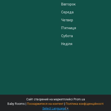
Вівторок
Середа
Четвер
Пʼятниця
Субота
Неділя
Сайт створений на маркетплейсі
Prom.ua
Baby Rooms |
Поскаржитися на контент
|
Політика конфіденційності
Select Language
▼