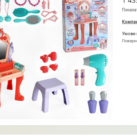
1 43
Показат
Компан
поверн