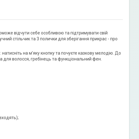
може відчути себе особливою та підтримувати свій
чний стільчик та 3 полички для зберігання прикрас - про
 натисніть на м’яку кнопку та почуєте казкову мелодію. До
ка для волосся, гребінець та функціональний фен.
входять);