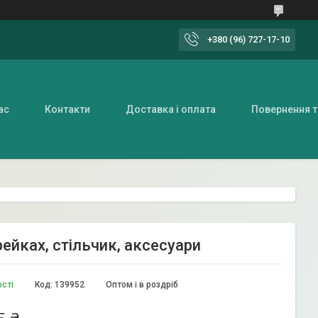
+380 (96) 727-17-10
ас
Контакти
Доставка і оплата
Повернення т
ейках, стільчик, аксесуари
ості
Код:
139952
Оптом і в роздріб