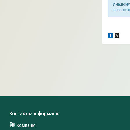
У нашому 
зателефон