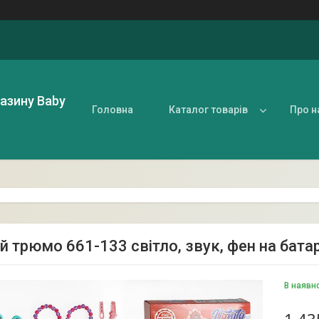
газину Baby
Головна
Каталог товарів
Про н
й трюмо 661-133 світло, звук, фен на батар
В наявн