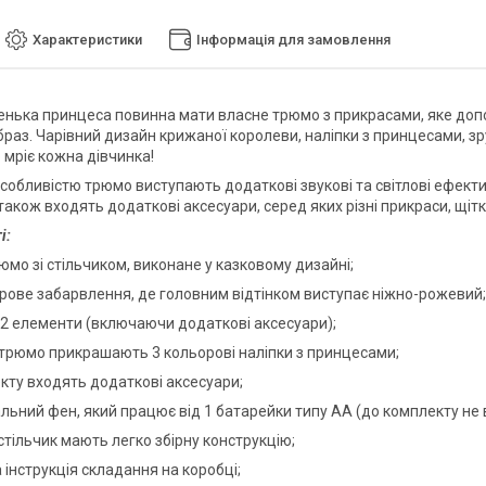
Характеристики
Інформація для замовлення
нька принцеса повинна мати власне трюмо з прикрасами, яке допо
раз. Чарівний дизайн крижаної королеви, наліпки з принцесами, зру
 мріє кожна дівчинка!
собливістю трюмо виступають додаткові звукові та світлові ефекти:
також входять додаткові аксесуари, серед яких різні прикраси, щіт
і:
юмо зі стільчиком, виконане у казковому дизайні;
орове забарвлення, де головним відтінком виступає ніжно-рожевий;
32 елементи (включаючи додаткові аксесуари);
 трюмо прикрашають 3 кольорові наліпки з принцесами;
екту входять додаткові аксесуари;
альний фен, який працює від 1 батарейки типу АА (до комплекту не 
стільчик мають легко збірну конструкцію;
 інструкція складання на коробці;