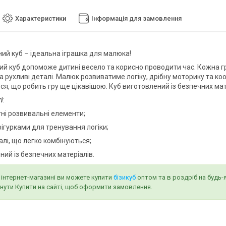
Характеристики
Інформація для замовлення
ий куб – ідеальна іграшка для малюка!
й куб допоможе дитині весело та корисно проводити час. Кожна гран
а рухливі деталі. Малюк розвиватиме логіку, дрібну моторику та ко
я, що робить гру ще цікавішою. Куб виготовлений із безпечних мате
і
:
тні розвивальні елементи;
 фігурками для тренування логіки;
талі, що легко комбінуються;
ний із безпечних матеріалів.
інтернет-магазині ви можете купити
бізикуб
оптом та в роздріб на будь
нути Купити на сайті, щоб оформити замовлення.