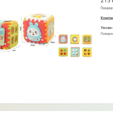
215 
Показат
Компан
поверн