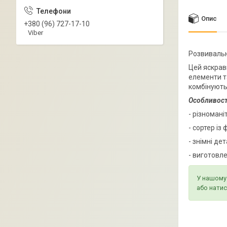
Опис
+380 (96) 727-17-10
Viber
Розвивальн
Цей яскрави
елементи т
комбінуютьс
Особливост
- різномані
- сортер із
- знімні де
- виготовле
У нашому 
або натис