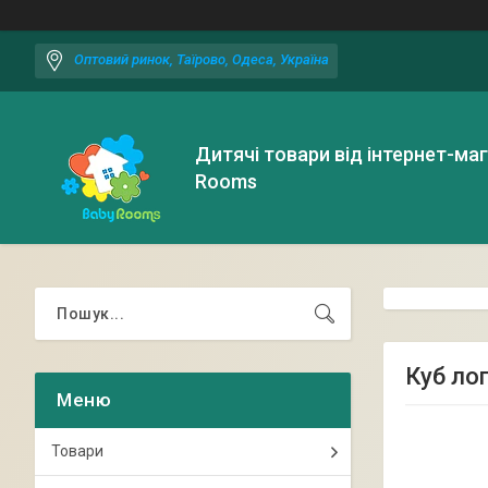
Оптовий ринок, Таїрово, Одеса, Україна
Дитячі товари від інтернет-ма
Rooms
Куб лог
Товари