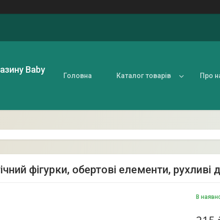
газину Baby
Головна
Каталог товарів
Про н
ічний фігурки, обертові елементи, рухливі 
В наявн