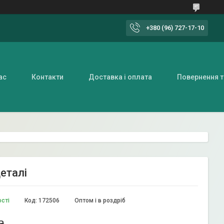
+380 (96) 727-17-10
ас
Контакти
Доставка і оплата
Повернення т
деталі
ості
Код:
172506
Оптом і в роздріб