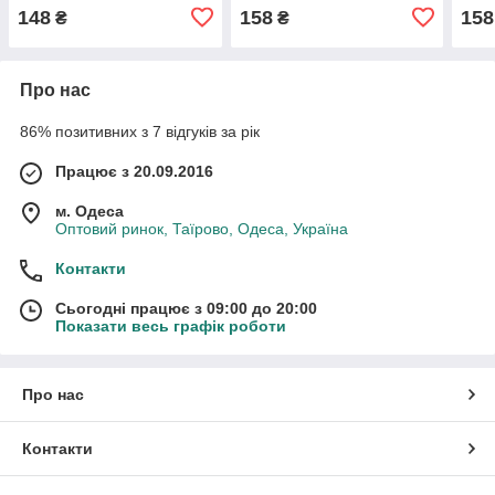
елементи, пальчикові ігри
кріплення для
кріп
148
158
158
₴
₴
підвішування
підв
Про нас
86% позитивних з 7 відгуків за рік
Працює з 20.09.2016
м. Одеса
Оптовий ринок, Таїрово, Одеса, Україна
Контакти
Сьогодні працює з 09:00 до 20:00
Показати весь графік роботи
Про нас
Контакти