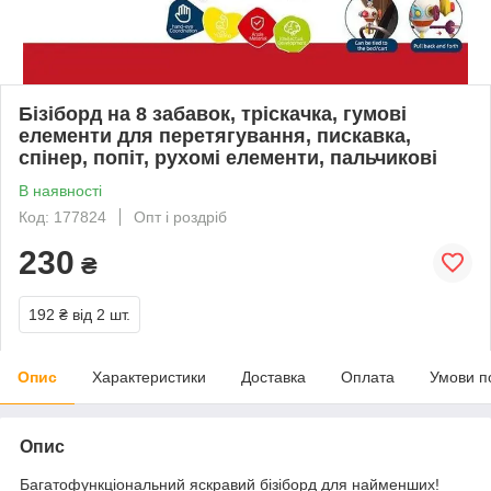
Бізіборд на 8 забавок, тріскачка, гумові
елементи для перетягування, пискавка,
спінер, попіт, рухомі елементи, пальчикові
В наявності
Код: 177824
Опт і роздріб
230
₴
192 ₴
від 2 шт.
Опис
Характеристики
Доставка
Оплата
Умови п
Опис
Багатофункціональний яскравий бізіборд для найменших!