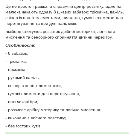
Це не просто іграшка, а справжній центр розвитку, адже на
малюка чекають одразу 8 цікавих забавок: тріскачка, важіль,
спінер із поп-іт елементами, пискавка, гумові елементи для
перетягування та ігри для пальчиків.
Бізіборд стимулює розвиток дрібної моторики, логічного
мислення та сенсорного сприйняття дитини через гру.
Особливості
:
- 8 забавок;
- тріскачка;
- пискавка;
- рухомий важіль;
- спінер з попіт-елементами;
- гумові елементи для перетягування;
- пальчикові ігри;
- розвиває дрібну моторику та логічне мислення;
- виконано з якісного пластику;
- без гострих кутів.