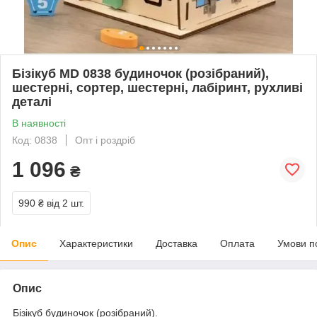
Бізікуб MD 0838 будиночок (розібраний),
шестерні, сортер, шестерні, лабіринт, рухливі
деталі
В наявності
Код: 0838
Опт і роздріб
1 096
₴
990 ₴
від 2 шт.
Опис
Характеристики
Доставка
Оплата
Умови п
Опис
Бiзiкуб будиночок (розібраний).