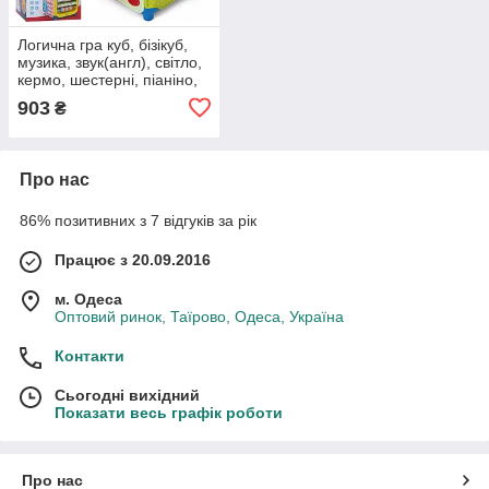
Логична гра куб, бізікуб,
музика, звук(англ), світло,
кермо, шестерні, піаніно,
барабан, годинник,
903
₴
телефон, рухливі деталі
Про нас
86% позитивних з 7 відгуків за рік
Працює з 20.09.2016
м. Одеса
Оптовий ринок, Таїрово, Одеса, Україна
Контакти
Сьогодні вихідний
Показати весь графік роботи
Про нас