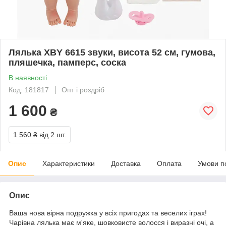
Лялька XBY 6615 звуки, висота 52 см, гумова,
пляшечка, памперс, соска
В наявності
Код: 181817
Опт і роздріб
1 600
₴
1 560 ₴
від 2 шт.
Опис
Характеристики
Доставка
Оплата
Умови п
Опис
Ваша нова вірна подружка у всіх пригодах та веселих іграх!
Чарівна лялька має м'яке, шовковисте волосся і виразні очі, а