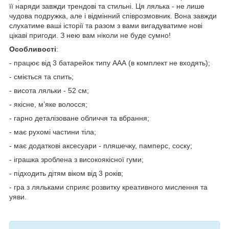
її наряди завжди трендові та стильні. Ця лялька - не лише
чудова подружка, але і відмінний співрозмовник. Вона завжди
слухатиме ваші історії та разом з вами вигадуватиме нові
цікаві пригоди. З нею вам ніколи не буде сумно!
Особливості
:
- працює від 3 батарейок типу ААА (в комплект не входять);
- сміється та спить;
- висота ляльки - 52 см;
- якісне, м’яке волосся;
- гарно деталізоване обличчя та вбрання;
- має рухомі частини тіла;
- має додаткові аксесуари - пляшечку, памперс, соску;
- іграшка зроблена з високоякісної гуми;
- підходить дітям віком від 3 років;
- гра з ляльками сприяє розвитку креативного мислення та
уяви.