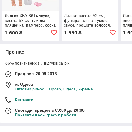
Лялька XBY 6614 звуки,
Лялька висота 52 см,
Ляль
висота 52 см, гумова,
функціональна, гумова,
висо
пляшечка, памперс, соска
звуки, прошите волосся,
пляш
аксесуари
соск
1 600
1 550
1 6
₴
₴
шкар
Про нас
86% позитивних з 7 відгуків за рік
Працює з 20.09.2016
м. Одеса
Оптовий ринок, Таїрово, Одеса, Україна
Контакти
Сьогодні працює з 09:00 до 20:00
Показати весь графік роботи