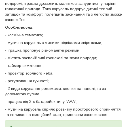
подорожі, іграшка дозволить маляткові зануритися у чарівні
галактичні пригоди. Така карусель подарує дитині теплий
затишок та комфорт, полегшить засинання та з легкістю зможе
заспокоїти.
Особливості
:
- космічна тематика;
- музична карусель з милими підвісками-звірятками;
- іграшка пропонує різноманітні режими;
- містить заспокійливі колискові та звуки природи;
- таймер вимкнення;
- проєктор зоряного неба;
- регулювання гучності;
- 2 види керування режимами: кнопки на панелі, та за
допомогою пульта;
- працює від 3-х батарейок типу “ААА”;
- музична карусель сприяє розвитку просторового сприйняття
та впливає на емоційний стан, приносячи заспокоєння.