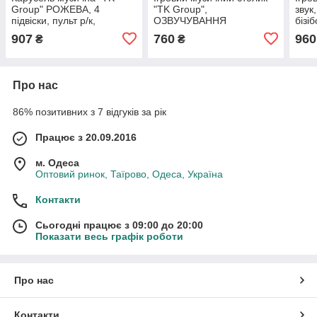
Group" РОЖЕВА, 4
"TK Group",
звук
підвіски, пульт р/к,
ОЗВУЧУВАННЯ
бізі
проєктор, обертання,
УКРАЇНСЬКОЮ МОВОЮ,
писк
907
760
960
₴
₴
мелодії, звуки, колискова
підсвічування, звуки, 2
люс
пісні, мелодії
Про нас
86% позитивних з 7 відгуків за рік
Працює з 20.09.2016
м. Одеса
Оптовий ринок, Таїрово, Одеса, Україна
Контакти
Сьогодні працює з 09:00 до 20:00
Показати весь графік роботи
Про нас
Контакти