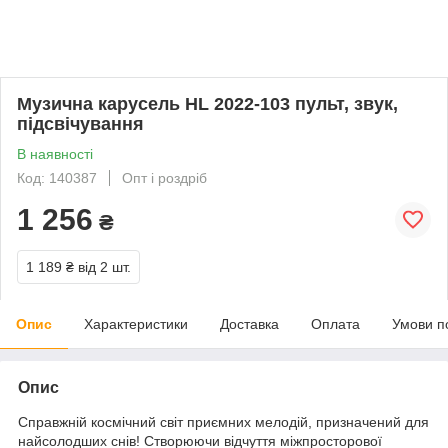
Музична карусель HL 2022-103 пульт, звук,
підсвічування
В наявності
Код: 140387
Опт і роздріб
1 256
₴
1 189 ₴
від 2 шт.
Опис
Характеристики
Доставка
Оплата
Умови п
Опис
Справжній космічний світ приємних мелодій, призначений для
найсолодших снів! Створюючи відчуття міжпросторової