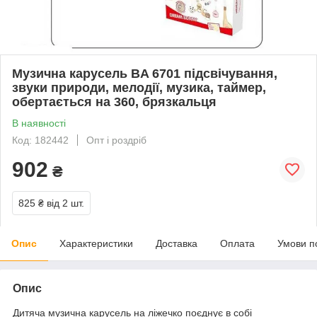
Музична карусель BA 6701 підсвічування,
звуки природи, мелодії, музика, таймер,
обертається на 360, брязкальця
В наявності
Код: 182442
Опт і роздріб
902
₴
825 ₴
від 2 шт.
Опис
Характеристики
Доставка
Оплата
Умови п
Опис
Дитяча музична карусель на ліжечко поєднує в собі