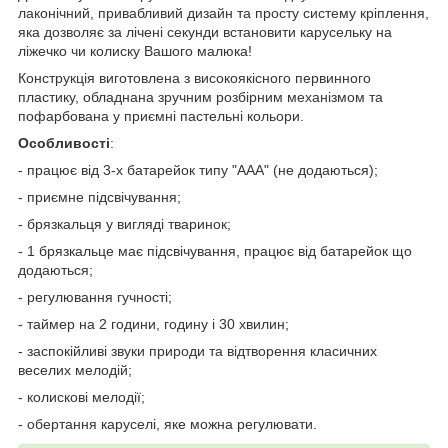
лаконічний, привабливий дизайн та просту систему кріплення,
яка дозволяє за лічені секунди встановити карусельку на
ліжечко чи колиску Вашого малюка!
Конструкція виготовлена з високоякісного первинного
пластику, обладнана зручним розбірним механізмом та
пофарбована у приємні пастельні кольори.
Особливості
:
- працює від 3-х батарейок типу "ААА" (не додаються);
- приємне підсвічування;
- брязкальця у вигляді тваринок;
- 1 брязкальце має підсвічування, працює від батарейок що
додаються;
- регулювання гучності;
- таймер на 2 години, годину і 30 хвилин;
- заспокійливі звуки природи та відтворення класичних
веселих мелодій;
- колискові мелодії;
- обертання каруселі, яке можна регулювати.