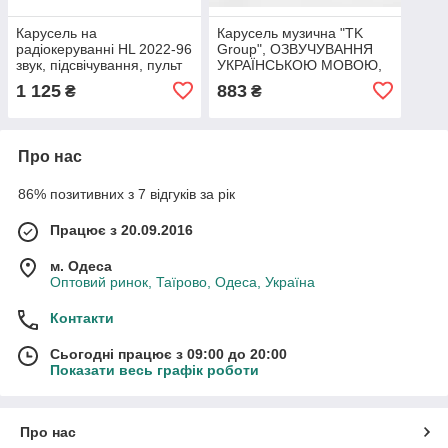
Карусель на
Карусель музична "TK
радіокеруванні HL 2022-96
Group", ОЗВУЧУВАННЯ
звук, підсвічування, пульт
УКРАЇНСЬКОЮ МОВОЮ,
керування, проєкція
4 підвіски брязкальця, на
1 125
883
₴
₴
зоряного неба, мелодії,
ліжечко, обертання,
таймер
підсвічування, 6 мелодій
Про нас
86% позитивних з 7 відгуків за рік
Працює з 20.09.2016
м. Одеса
Оптовий ринок, Таїрово, Одеса, Україна
Контакти
Сьогодні працює з 09:00 до 20:00
Показати весь графік роботи
Про нас